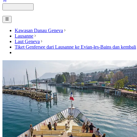
Kawasan Danau Geneva
Lausanne
Laut Geneva
Tiket Genfersee dari Lausanne ke Evian-les-Bains dan kembali