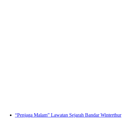
Panduans Kota Thun Awam
per Orang
dari RM 79
“Penjaga Malam” Lawatan Sejarah Bandar Winterthur