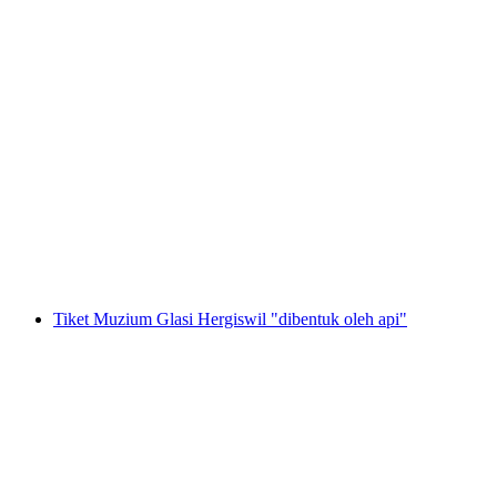
Tiket untuk dunia pengalaman "Niklaus dan
Dorothee Flüe" di Lumeum
per Orang
dari RM 148
Tiket Muzium Glasi Hergiswil "dibentuk oleh api"