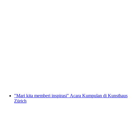
Lawatan Peribadi di Zürich bersama
Stadtflüsterern
per Orang
dari RM 841
"Mari kita memberi inspirasi" Acara Kumpulan di Kunsthaus
Zürich