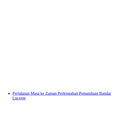
Lawatan KKL Lucerne
per Orang
dari RM 95
Perjalanan Masa ke Zaman Pertengahan Pemanduan Bandar
Lucerne