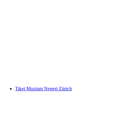
Tiket Kuhniversum Trauffer Dunia
Pengalaman
per Orang
dari RM 79
Tiket Muzium Negeri Zürich