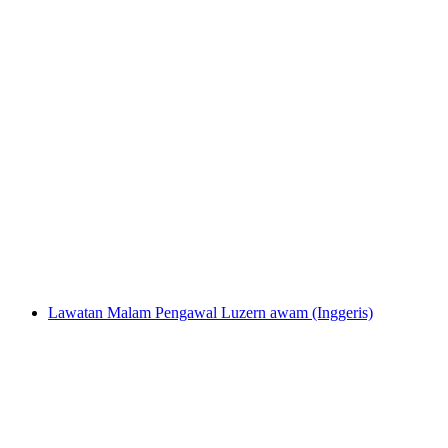
Tiket Muzium Pengangkutan Luzern
per Orang
dari RM 195
Lawatan Malam Pengawal Luzern awam (Inggeris)