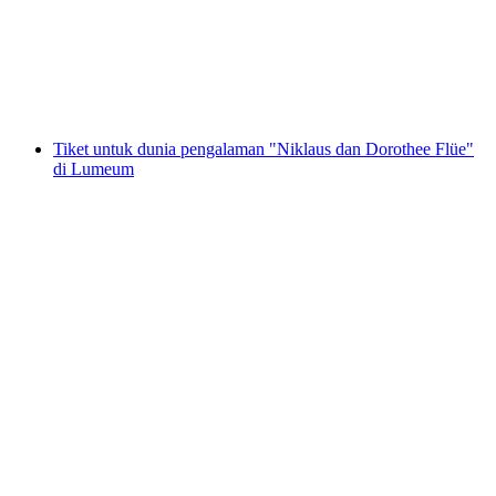
per Orang
dari RM 158
Tiket untuk dunia pengalaman "Niklaus dan Dorothee Flüe"
di Lumeum