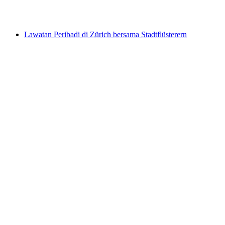
per Orang
dari RM 69
Lawatan Peribadi di Zürich bersama Stadtflüsterern