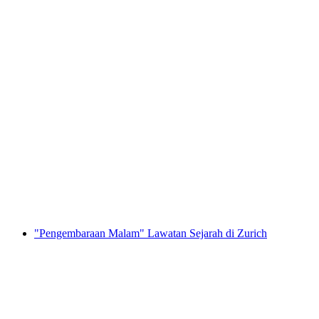
Katedral Biara Einsiedeln Lawatan Awam
per Orang
dari RM 106
"Pengembaraan Malam" Lawatan Sejarah di Zurich