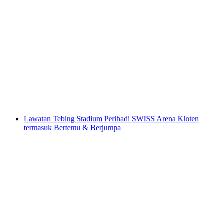
KoKoTé Manufaktur lawatan peribadi di
Schattdorf
per Orang
dari RM 132
Lawatan Tebing Stadium Peribadi SWISS Arena Kloten
termasuk Bertemu & Berjumpa