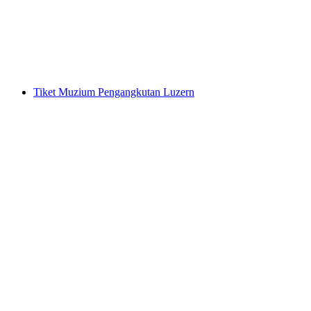
per Orang
dari RM 158
Tiket Muzium Pengangkutan Luzern