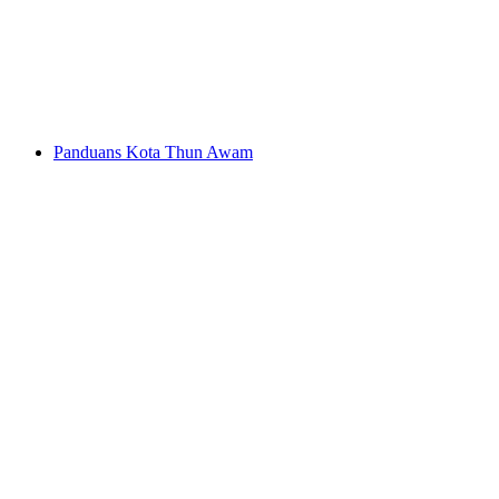
per Orang
dari RM 2364
Panduans Kota Thun Awam