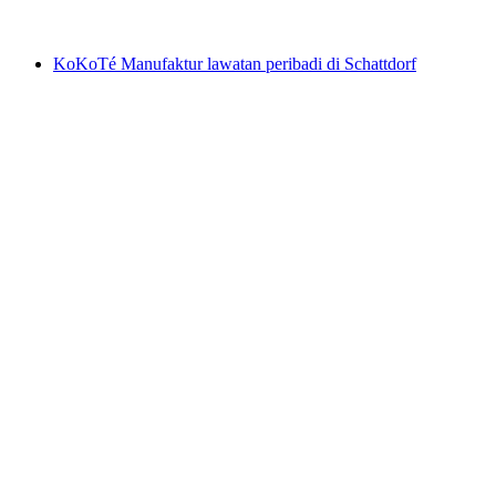
dari RM 132
KoKoTé Manufaktur lawatan peribadi di Schattdorf