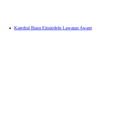
per Orang
dari RM 37
Katedral Biara Einsiedeln Lawatan Awam