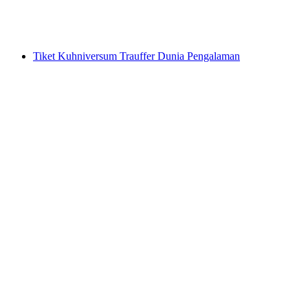
per Orang
dari RM 79
Tiket Kuhniversum Trauffer Dunia Pengalaman