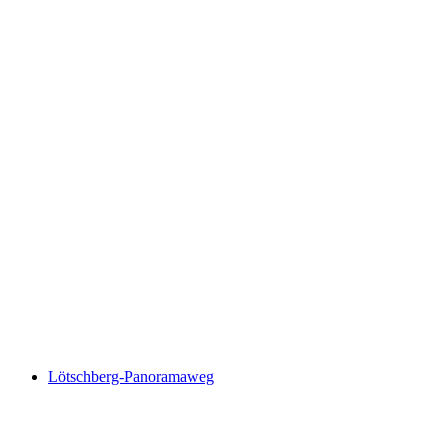
Pendakian peribadi ke Niesen bersama seorang
triatlet Switzerland dari Spiez
per Orang
dari RM 1524
Lötschberg-Panoramaweg