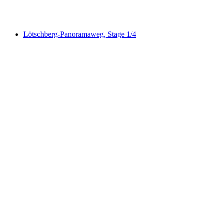
Hohtürli, Stage 13/20
Lötschberg-Panoramaweg, Stage 1/4