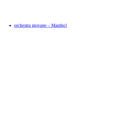
Akses Bebas
orchestra giovane – Mambo!
orchestra giovane – Mambo!
Akses Bebas