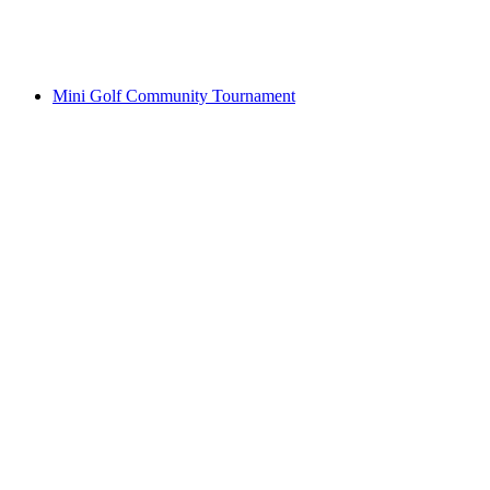
Akses Bebas
Mini Golf Community Tournament
Mini Golf Community Tournament