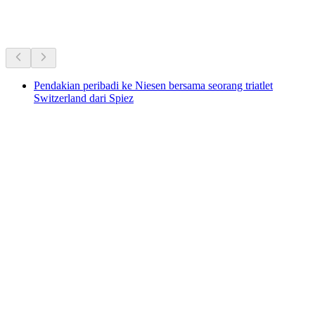
Pendakian berhampiran
Semua dalam 25 minit pemanduan
Pendakian peribadi ke Niesen bersama seorang triatlet
Switzerland dari Spiez