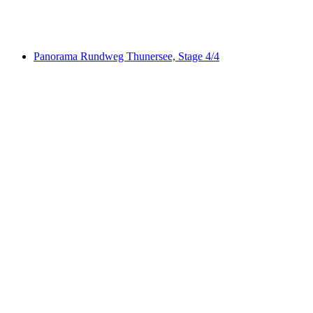
Lötschberg-Panoramaweg, Stage 1/4
Panorama Rundweg Thunersee, Stage 4/4