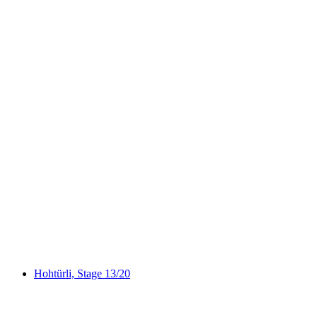
Lötschberg-Panoramaweg
Hohtürli, Stage 13/20