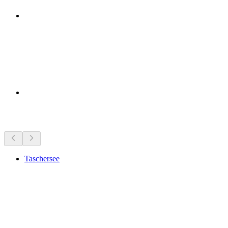
Tempat menarik berhampiran
Taschersee