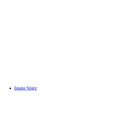
Oeschinensee
Istana Spiez