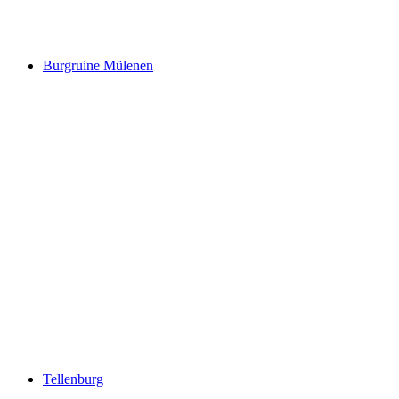
Beatushöhlen
Burgruine Mülenen
Burgruine Mülenen
Tellenburg