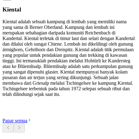
Kiental
Kiental adalah sebuah kampung di lembah yang memiliki nama
yang sama di Berner Oberland. Kampung dan lembah ini
merupakan sebahagian daripada komuniti Reichenbach di
Kandertal. Kiental terletak di timur laut dan selari dengan Kandertal
dan dilalui oleh sungai Chiene. Lembah ini dikelilingi oleh gunung
ärmighorn, Gehrihorn dan Dreispitz. Kiental adalah titik permulaan
yang popular untuk pendakian gunung dan trekking di kawasan
tinggi. Ini termasuklah pendakian melalui Hohtürli ke Kandersteg
atau ke Blüemlisalp. Blüemlisalp adalah satu perkumpulan gunung
yang sangat dipenuhi glasier. Kiental mempunyai banyak kolam
pusaran dan air terjun yang sering dikunjungi. Sebuah jalan
membawa dari Griesalp melalui Tschingelsee ke kampung Kiental.
Tschingelsee terbentuk pada tahun 1972 selepas sebuah ribut dan
telah dilindungi sejak saat itu.
Terokai kategori
Papar semua