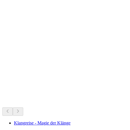
Aris Castle above Kien
Sedang berlangsung sekarang
Disyorkan berdasarkan apa yang berlangsung sekarang
Klangreise - Magie der Klänge