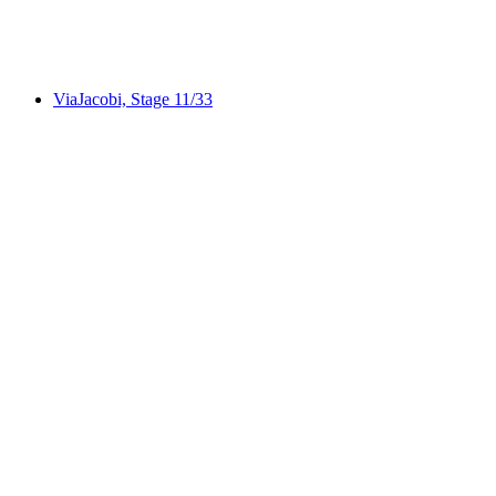
Panorama Rundweg Thunersee, Stage 4/4
ViaJacobi, Stage 11/33