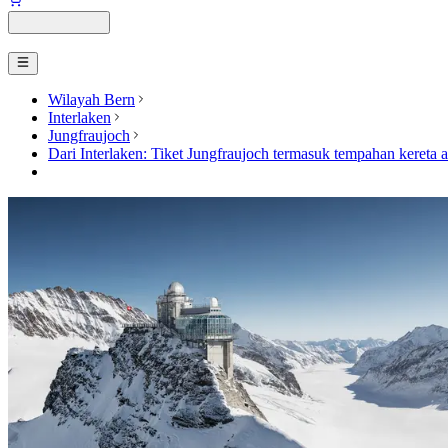
Wilayah Bern
Interlaken
Jungfraujoch
Dari Interlaken: Tiket Jungfraujoch termasuk tempahan kereta a