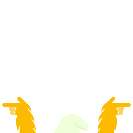
Luncur air lasak untuk yang sudah mahir di
ngarai liar di Tessin
per Orang
dari RM 1156