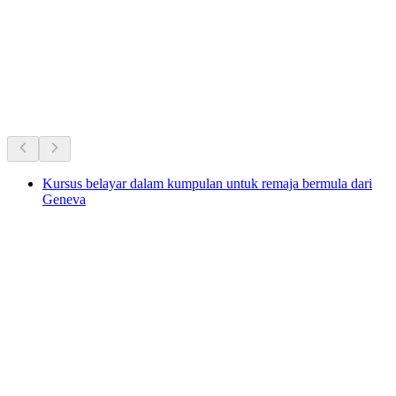
Akses Bebas
Kegemaran sepanjang masa di
Switzerland.
Disyorkan berdasarkan populariti berpanjangan
Kursus belayar dalam kumpulan untuk remaja bermula dari
Geneva