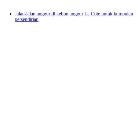
dari RM 422
Jalan-jalan anggur di kebun anggur La Côte untuk kumpulan
persendirian