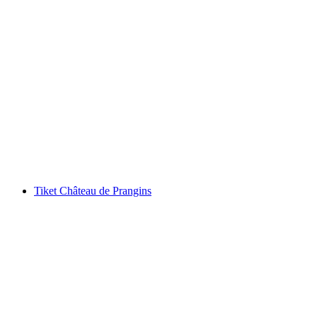
Foxtrail GO Geneva (PBB/WTO) perburuan
harta karun digital
per Orang
dari RM 100
Tiket Château de Prangins