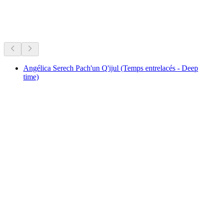
Muzium & pameran
Semua dalam 30 minit pemanduan
Angélica Serech Pach'un Q'ijul (Temps entrelacés - Deep
time)