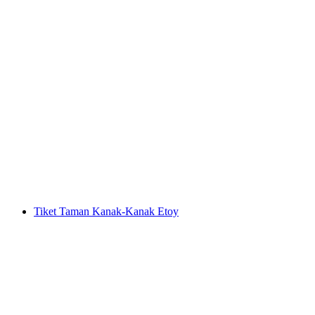
Jalan-jalan anggur di kebun anggur La Côte
untuk kumpulan persendirian
per Orang
dari RM 1737
Tiket Taman Kanak-Kanak Etoy