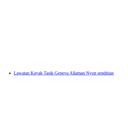
Tiket "Ivo Pogorelich Konsert Piano
Beethoven" pada 23.03.2026 di BFM, Geneva
per Orang
dari RM 211
Lawatan Kayak Tasik Geneva Allaman Nyon sendirian