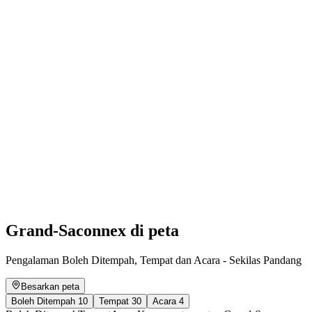
Tiket Masuk Taman Tali Parc Aventure di
Geneva
per Orang
dari RM 90
Grand-Saconnex di peta
Pengalaman Boleh Ditempah, Tempat dan Acara - Sekilas Pandang
Besarkan peta
Boleh Ditempah
10
Tempat
30
Acara
4