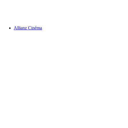
Akses Bebas
Allianz Cinéma
Allianz Cinéma