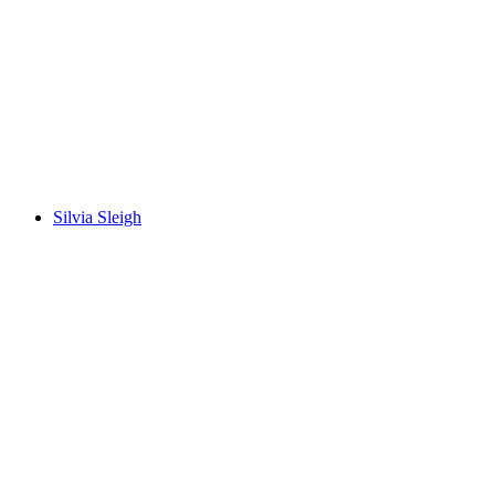
Art et évolution
Akses Bebas
Silvia Sleigh