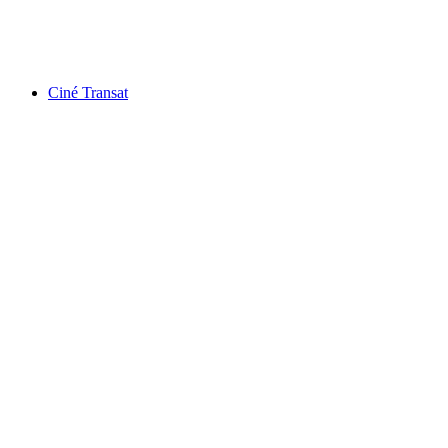
Akses Bebas
Ciné Transat
Ciné Transat