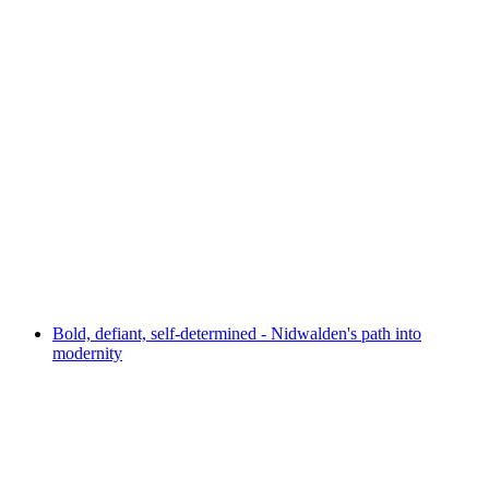
NO TIME TO LOSE
Akses Bebas
Bold, defiant, self-determined - Nidwalden's path into
modernity