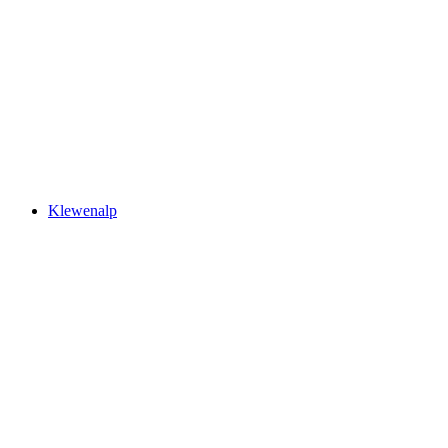
Stanserhorn
Klewenalp