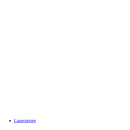
von Wolfenschiessen House
Lauerzersee