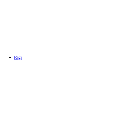
Klewenalp
Rigi