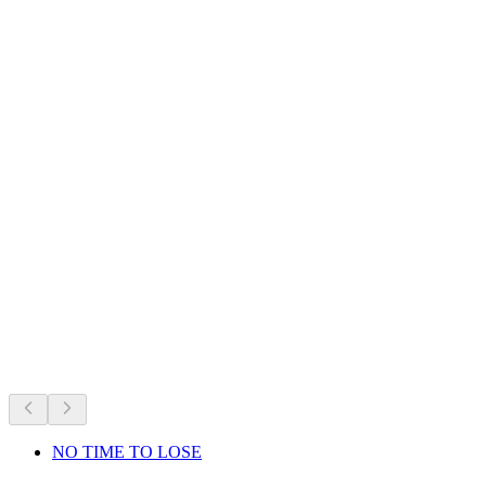
Schwanau Castle Ruins
Sedang berlangsung sekarang
Disyorkan berdasarkan apa yang berlangsung sekarang
NO TIME TO LOSE