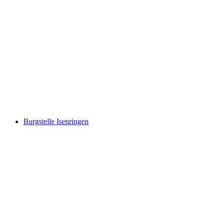
Schloss A Pro
Burgstelle Isenringen