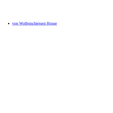
Burgstelle Isenringen
von Wolfenschiessen House