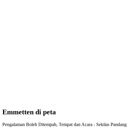
HOMESICK ANDERSWO: Pravoslav Sovak
Akses Bebas
Emmetten di peta
Pengalaman Boleh Ditempah, Tempat dan Acara - Sekilas Pandang