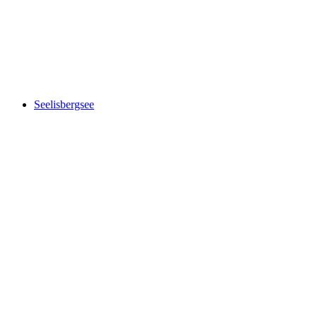
Rigi
Seelisbergsee