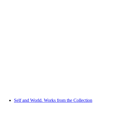
Bold, defiant, self-determined - Nidwalden's
path into modernity
Akses Bebas
Self and World. Works from the Collection