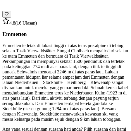
4.8
(16 Ulasan)
Emmetten
Emmetten terletak di lokasi tinggi di atas teras pre-alpine di tebing
selatan Tasik Vierwaldstätter. Sungai Cholbach mengalir dari selatan
ke utara Emmetten dan bermuara di Tasik Vierwaldstätter.
Perkampungan ini mempunyai sekitar 1500 penduduk dan terletak
pada ketinggian 774 m di atas paras laut, dengan titik tertinggi di
puncak Schwalmis mencapai 2246 m di atas paras laut. Laluan
pemantauan hidupan liar selama empat jam dari Emmetten dengan
laluan Niederbauen – Stockhütte – Heitliberg – Klewenalp sangat
disarankan untuk mereka yang gemar mendaki. Sebuah kereta kabel
menghubungkan Emmetten terus ke Niederbauen Kulm (1923 m di
atas paras laut). Dari sini, aktiviti terbang dengan payung terjun
sering dilakukan. Dari Emmetten terdapat kereta gondola ke
Stockhütte (stesen gunung 1284 m di atas paras laut). Bersama
dengan Klewenalp, Stockhütte menawarkan kawasan ski yang
mesra keluarga pada musim sejuk dengan 9 km laluan toboggan.
Apa yang sesuai dengan suasana hati anda? Pilih suasana dan kami