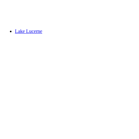
Seelisbergsee
Lake Lucerne
Lake Lucerne