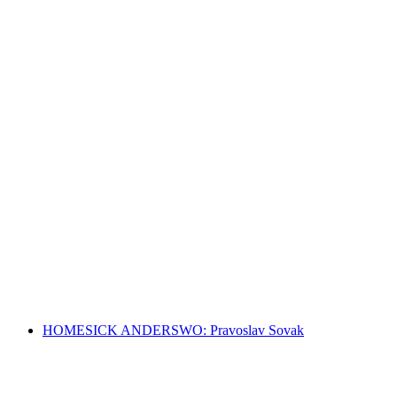
Self and World. Works from the Collection
Akses Bebas
HOMESICK ANDERSWO: Pravoslav Sovak