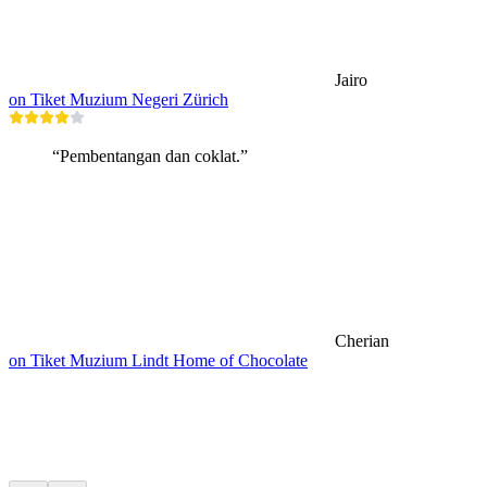
Jairo
on Tiket Muzium Negeri Zürich
“Pembentangan dan coklat.”
Cherian
on Tiket Muzium Lindt Home of Chocolate
Pendakian berhampiran
Semua dalam 20 minit pemanduan