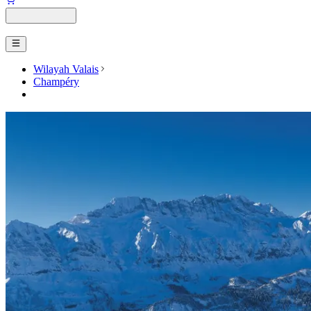
Wilayah Valais
Champéry