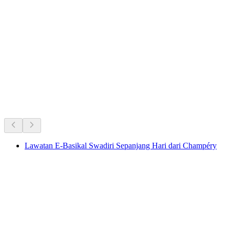
Rencontres Musicales de Champéry | 27ème édit
Akses Bebas
Kegemaran sepanjang masa di Switzerland
Disyorkan berdasarkan populariti berpanjangan
Lawatan E-Basikal Swadiri Sepanjang Hari dari Champéry