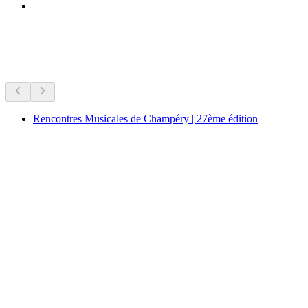
Sedang berlangsung sekarang
Disyorkan berdasarkan apa yang berlangsung sekarang
Rencontres Musicales de Champéry | 27ème édition