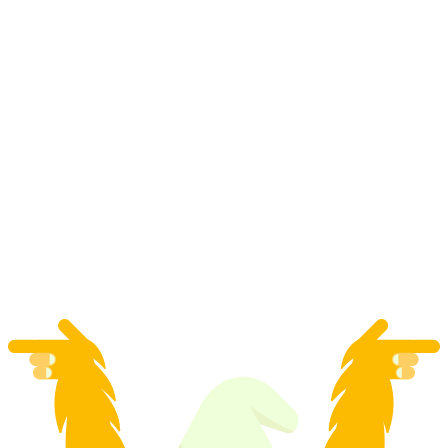
Tiket Gemmipass dari Leukerbad
per Orang
dari RM 158