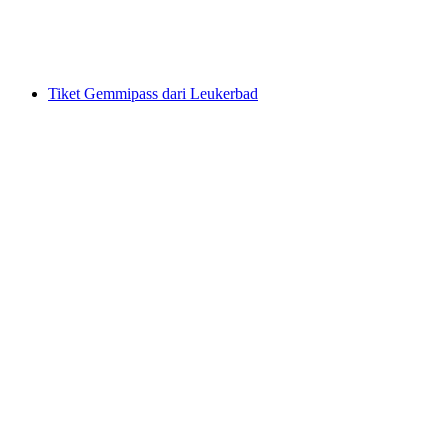
per Orang
dari RM 195
Tiket Gemmipass dari Leukerbad