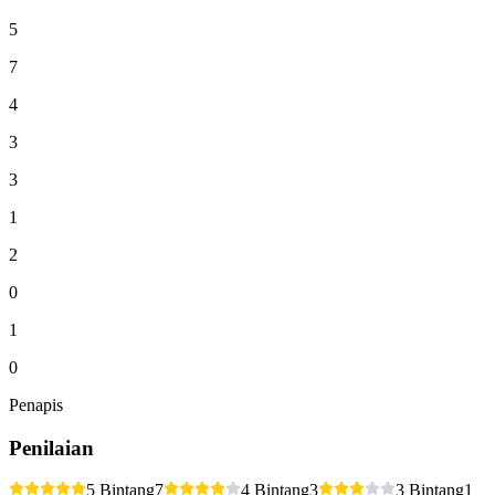
5
7
4
3
3
1
2
0
1
0
Penapis
Penilaian
5 Bintang
7
4 Bintang
3
3 Bintang
1