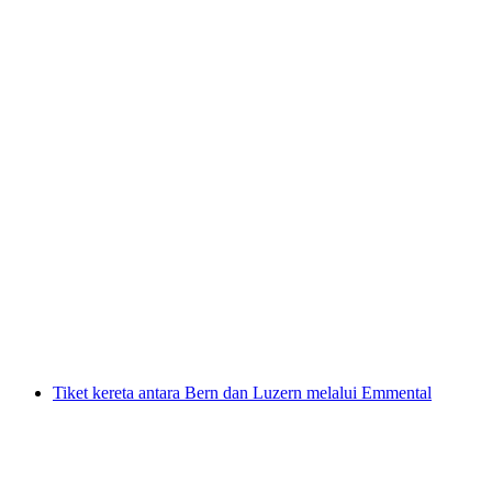
Tiket "Vinifuni" ke Prêles dari Ligerz
per Orang
dari RM 28
Tiket kereta antara Bern dan Luzern melalui Emmental