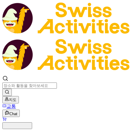
지도
교통
Chat