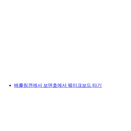
공공 수상스키 체험 - Untersee (보덴제)
1인당
최저 KRW 87000
베를링겐에서 보덴호에서 웨이크보드 타기