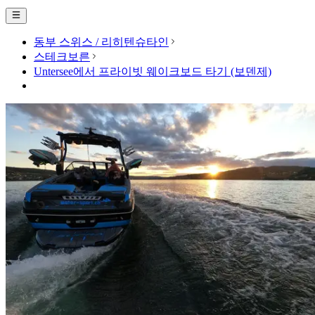
동부 스위스 / 리히텐슈타인
스테크보른
Untersee에서 프라이빗 웨이크보드 타기 (보덴제)