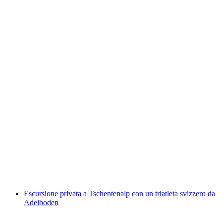
Noleggio kayak Lago di Thun
a persona
da CHF 50
Escursione privata a Tschentenalp con un triatleta svizzero da
Adelboden