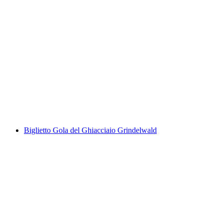
"Griesalp, valli alpine UNESCO" - Giro in e-
bike da Interlaken
a persona
da CHF 349
Biglietto Gola del Ghiacciaio Grindelwald