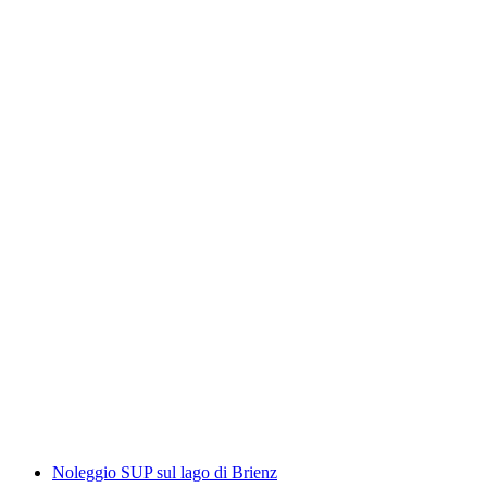
Escursione giornaliera con guida a Gstaad e
Rougemont
a persona
da CHF 340
Noleggio SUP sul lago di Brienz