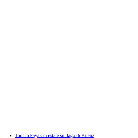
Noleggio kayak o canoe sul Lago di Quattro
Cantoni da Brunnen
a persona
da CHF 66
Tour in kayak in estate sul lago di Brienz