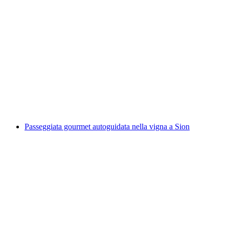
Biglietto della funivia Melchsee-Frutt da
Stöckalp
a persona
da CHF 25
Passeggiata gourmet autoguidata nella vigna a Sion