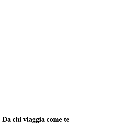
Oberland Bernese Travel Pass
a persona
da CHF 240
Da chi viaggia come te