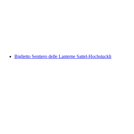
Tour in kayak in estate sul lago di Brienz
a persona
da CHF 115
Biglietto Sentiero delle Lanterne Sattel-Hochstuckli