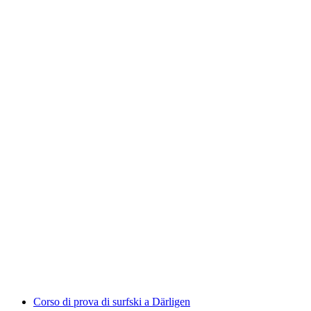
Tour giornaliero Highlights di Adelboden
a persona
da CHF 60
Corso di prova di surfski a Därligen