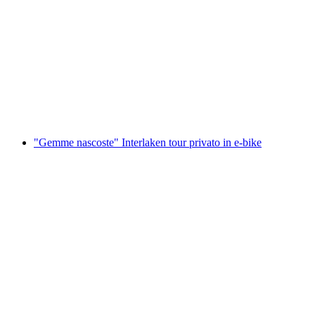
Corso di prova di surfski a Därligen
a persona
da CHF 65
"Gemme nascoste" Interlaken tour privato in e-bike