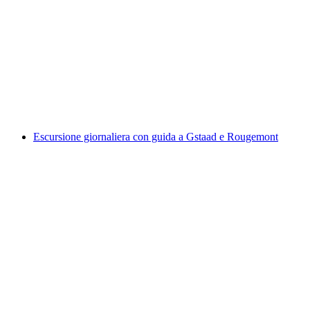
Escursione privata a Tschentenalp con un
triatleta svizzero da Adelboden
a persona
da CHF 290
Escursione giornaliera con guida a Gstaad e Rougemont