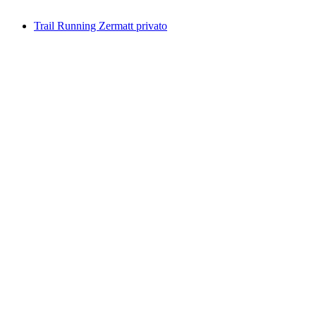
da CHF 79
Trail Running Zermatt privato