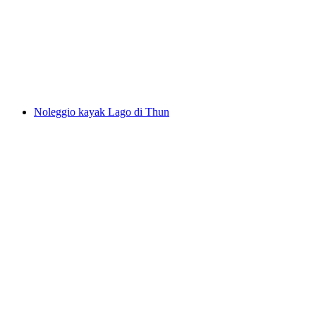
vicino a Elsigenalp
a persona
da CHF 15
Noleggio kayak Lago di Thun