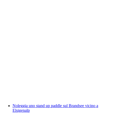
Funivia Tschentenalp Ticket
a persona
da CHF 26
Noleggia uno stand up paddle sul Brandsee vicino a
Elsigenalp