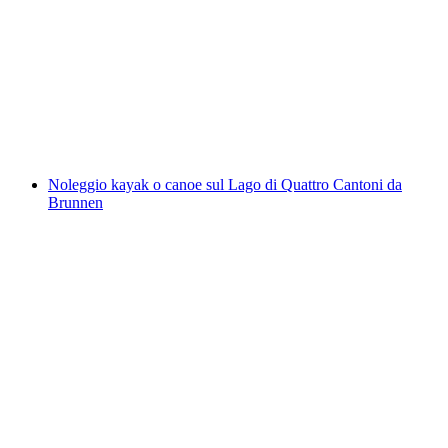
Trail Running Zermatt privato
a persona
da CHF 305
Noleggio kayak o canoe sul Lago di Quattro Cantoni da
Brunnen