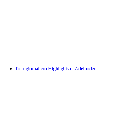
Noleggio SUP sul lago di Brienz
a persona
da CHF 40
Tour giornaliero Highlights di Adelboden