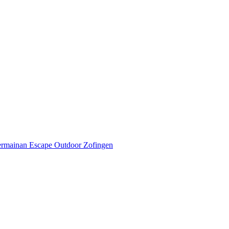
ta Lajang di Zofingen
ermainan Escape Outdoor Zofingen