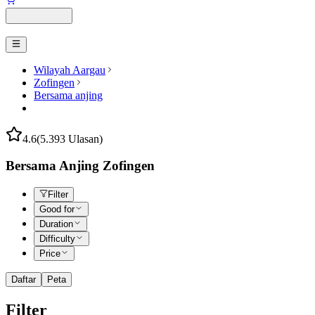
Wilayah Aargau
Zofingen
Bersama anjing
4.6
(5.393 Ulasan)
Bersama Anjing Zofingen
Filter
Good for
Duration
Difficulty
Price
Daftar
Peta
Filter