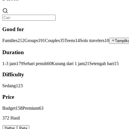
Good for
Families
212
Groups
191
Couples
35
Teens
14
Solo travelers
10
Tampilka
Duration
1-3 jam
179
Sehari penuh
60
Kurang dari 1 jam
21
Setengah hari
15
Difficulty
Sedang
123
Price
Budget
158
Premium
63
372 Hasil
Daftar
Peta