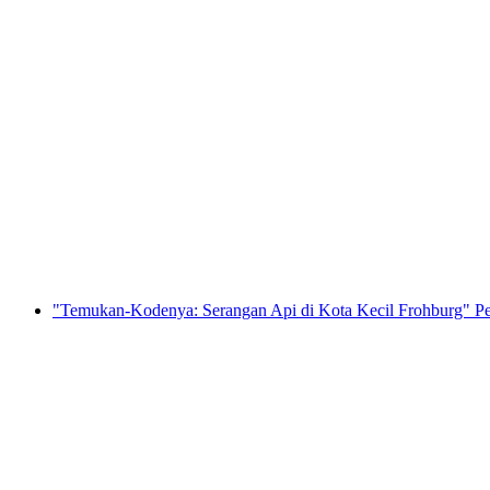
Permainan Escape "Gentlemen Club" untuk Pes
per orang
mulai dari Rp 5779000
"Temukan-Kodenya: Serangan Api di Kota Kecil Frohburg" P