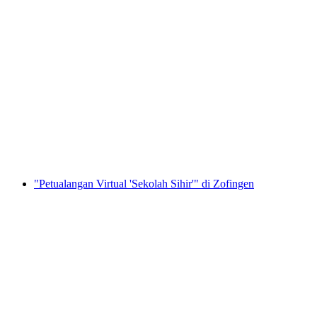
“Play Story” Petualangan Virtual di Zofingen
per orang
mulai dari Rp 6459000
"Petualangan Virtual 'Sekolah Sihir'" di Zofingen