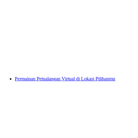
“Tempat Hilang” Petualangan Virtual di
Zofingen
per orang
mulai dari Rp 6459000
Permainan Petualangan Virtual di Lokasi Pilihanmu