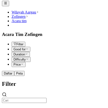
Wilayah Aargau
Zofingen
Acara tim
Acara Tim Zofingen
Filter
Good for
Duration
Difficulty
Price
Daftar
Peta
Filter