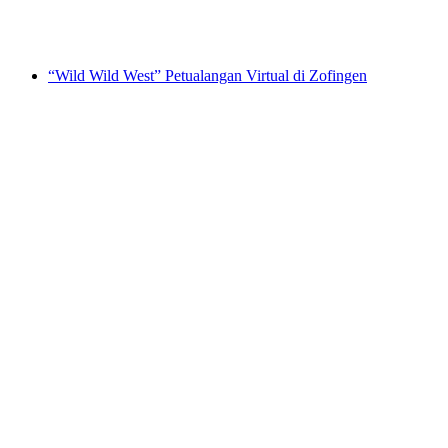
per orang
mulai dari Rp 6459000
“Wild Wild West” Petualangan Virtual di Zofingen