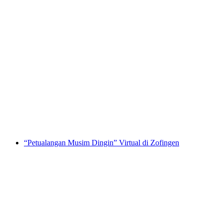
Petualangan Virtual “Color Stadium” di
Zofingen
per orang
mulai dari Rp 6459000
“Petualangan Musim Dingin” Virtual di Zofingen