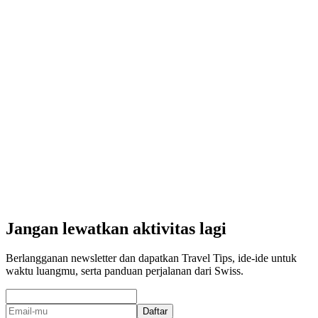
“Wild Wild West” Petualangan Virtual di
Zofingen
per orang
mulai dari Rp 6459000
Jangan lewatkan aktivitas lagi
Berlangganan newsletter dan dapatkan Travel Tips, ide-ide untuk
waktu luangmu, serta panduan perjalanan dari Swiss.
Daftar