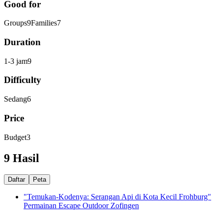
Good for
Groups
9
Families
7
Duration
1-3 jam
9
Difficulty
Sedang
6
Price
Budget
3
9 Hasil
Daftar
Peta
"Temukan-Kodenya: Serangan Api di Kota Kecil Frohburg"
Permainan Escape Outdoor Zofingen