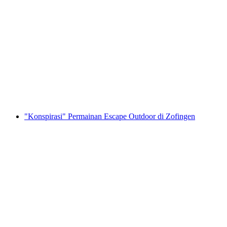
"Temukan-Kodenya: Serangan Api di Kota
Kecil Frohburg" Permainan Escape Outdoor
Zofingen
per orang
mulai dari Rp 917000
"Konspirasi" Permainan Escape Outdoor di Zofingen