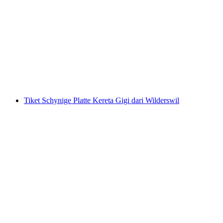
Tiket Gornergrat Bahn dari Zermatt
per orang
mulai dari Rp 1518000
Tiket Schynige Platte Kereta Gigi dari Wilderswil