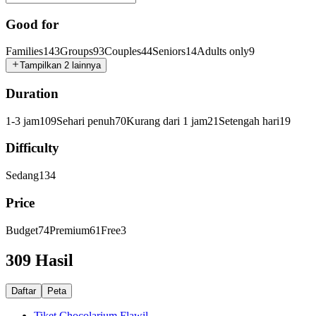
Good for
Families
143
Groups
93
Couples
44
Seniors
14
Adults only
9
Tampilkan 2 lainnya
Duration
1-3 jam
109
Sehari penuh
70
Kurang dari 1 jam
21
Setengah hari
19
Difficulty
Sedang
134
Price
Budget
74
Premium
61
Free
3
309 Hasil
Daftar
Peta
Tiket Chocolarium Flawil