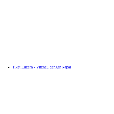
Brunch Kapal Danau Zürich dari Rapperswil
per orang
mulai dari Rp 1725000
Tiket Luzern - Vitznau dengan kapal