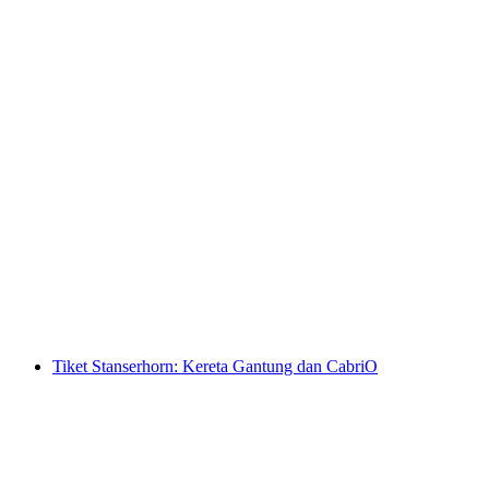
Tiket Schynige Platte Kereta Gigi dari
Wilderswil
per orang
mulai dari Rp 782000
Tiket Stanserhorn: Kereta Gantung dan CabriO