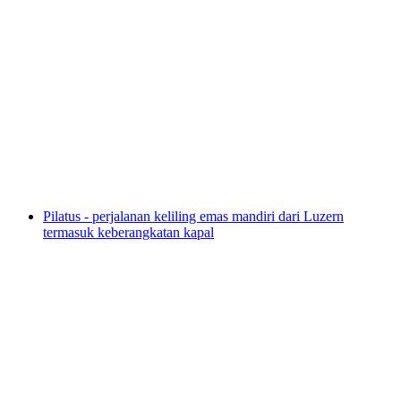
Tiket Museum Lindt Home of Chocolate
per orang
mulai dari Rp 391000
Pilatus - perjalanan keliling emas mandiri dari Luzern
termasuk keberangkatan kapal