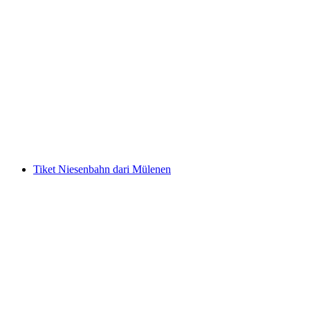
Tiket Rorschach - Lindau Insel dengan Kapal
per orang
mulai dari Rp 414000
Tiket Niesenbahn dari Mülenen