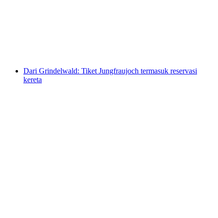
per orang
mulai dari Rp 115000
Dari Grindelwald: Tiket Jungfraujoch termasuk reservasi
kereta