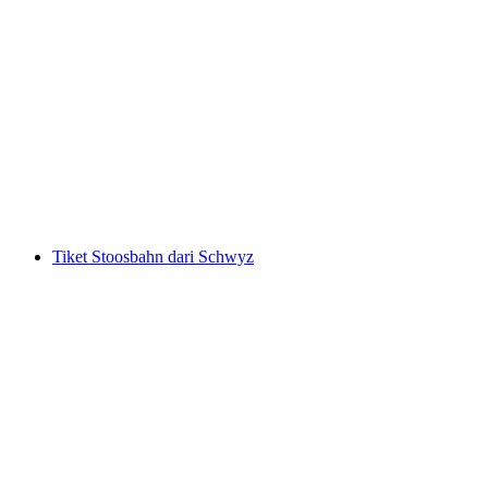
"The Omega Codex" Permainan Escape
Outdoor Herisau
per orang
mulai dari Rp 322000
Tiket Stoosbahn dari Schwyz