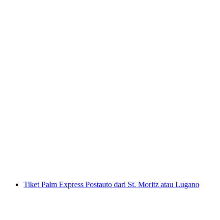
Tiket Luzern - Vitznau dengan kapal
per orang
mulai dari Rp 713000
Tiket Palm Express Postauto dari St. Moritz atau Lugano