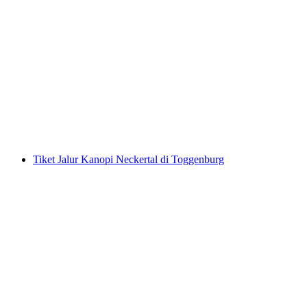
Tiket Chocolarium Flawil
per orang
mulai dari Rp 368000
Tiket Jalur Kanopi Neckertal di Toggenburg