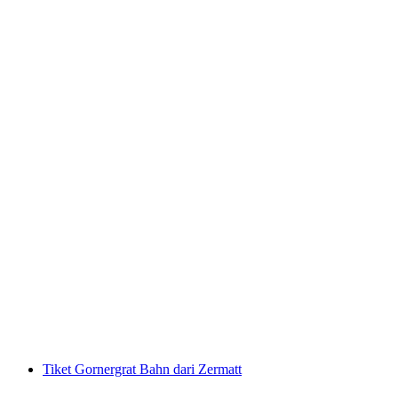
Tiket Stoosbahn dari Schwyz
per orang
mulai dari Rp 267000
Tiket Gornergrat Bahn dari Zermatt