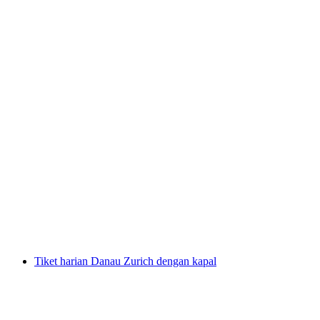
Dari Grindelwald: Tiket Jungfraujoch
termasuk reservasi kereta
per orang
mulai dari Rp 5729000
Tiket harian Danau Zurich dengan kapal