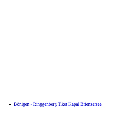
Tiket Pelayaran Lugano - Morcote
per orang
mulai dari Rp 635000
Bönigen - Ringgenberg Tiket Kapal Brienzersee