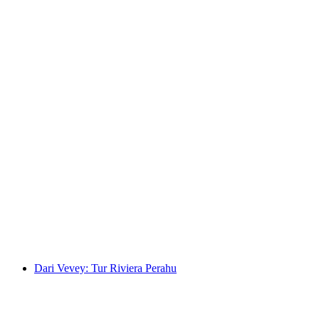
Tiket Gotthard Panorama Express
per orang
mulai dari Rp 3771000
Dari Vevey: Tur Riviera Perahu