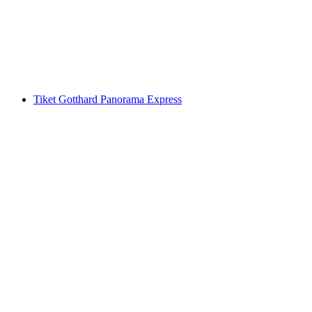
per orang
mulai dari Rp 943000
Tiket Gotthard Panorama Express