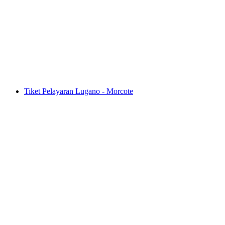
Tiket Palm Express Postauto dari St. Moritz
atau Lugano
per orang
mulai dari Rp 2116000
Tiket Pelayaran Lugano - Morcote