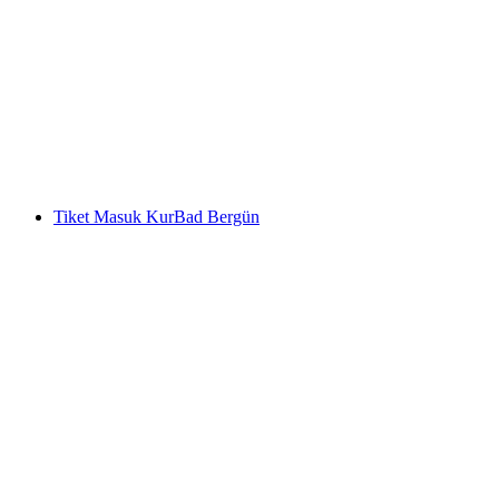
Paralayang Tandem untuk Pasangan di Davos
per orang
mulai dari Rp 4369000
Tiket Masuk KurBad Bergün