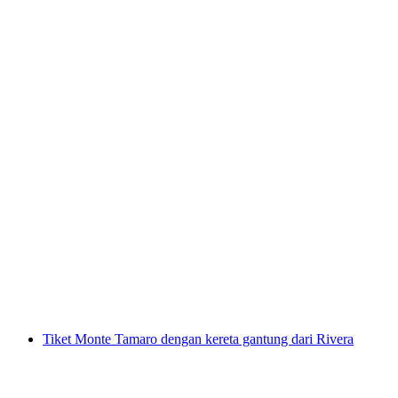
Brunch Kapal Danau Zürich dari Rapperswil
per orang
mulai dari Rp 1725000
Tiket Monte Tamaro dengan kereta gantung dari Rivera