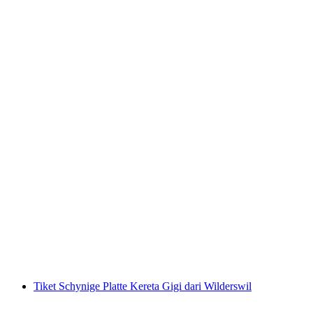
Tiket Masuk KurBad Bergün
per orang
mulai dari Rp 690000
Tiket Schynige Platte Kereta Gigi dari Wilderswil