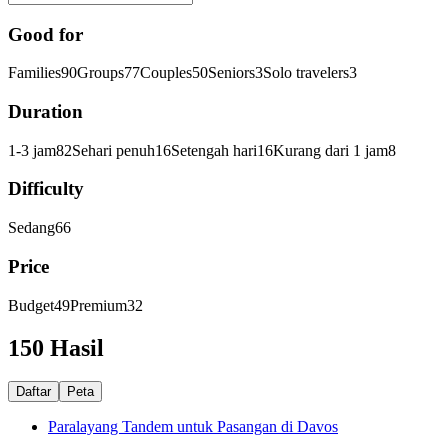
Good for
Families
90
Groups
77
Couples
50
Seniors
3
Solo travelers
3
Duration
1-3 jam
82
Sehari penuh
16
Setengah hari
16
Kurang dari 1 jam
8
Difficulty
Sedang
66
Price
Budget
49
Premium
32
150 Hasil
Daftar
Peta
Paralayang Tandem untuk Pasangan di Davos