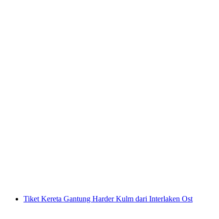
Tiket Chocolarium Flawil
per orang
mulai dari Rp 368000
Tiket Kereta Gantung Harder Kulm dari Interlaken Ost