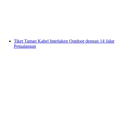
per orang
mulai dari Rp 874000
Tiket Taman Kabel Interlaken Outdoor dengan 14 Jalur
Petualangan