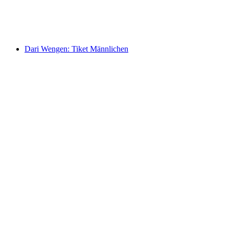
per orang
mulai dari Rp 782000
Dari Wengen: Tiket Männlichen