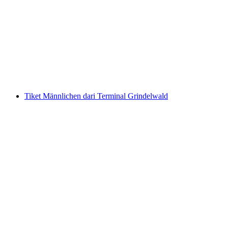
Tiket Monte Tamaro dengan kereta gantung
dari Rivera
per orang
mulai dari Rp 598000
Tiket Männlichen dari Terminal Grindelwald