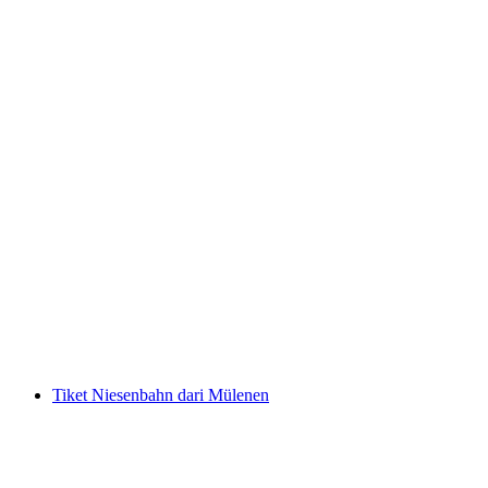
Tiket Taman Kabel Interlaken Outdoor dengan
14 Jalur Petualangan
per orang
mulai dari Rp 943000
Tiket Niesenbahn dari Mülenen