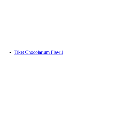
Wasserauen
per orang
mulai dari Rp 552000
Tiket Chocolarium Flawil