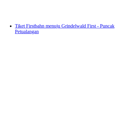
per orang
mulai dari Rp 943000
Tiket Firstbahn menuju Grindelwald First - Puncak
Petualangan
Tiket Firstbahn menuju Grindelwald First -
Puncak Petualangan