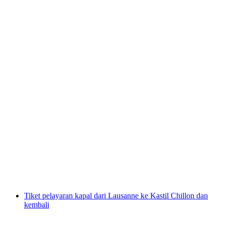
Perahu Brissago Islands - Tiket dari Locarno
per orang
mulai dari Rp 865000
Tiket pelayaran kapal dari Lausanne ke Kastil Chillon dan
kembali