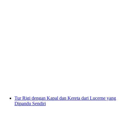
Wisata Laut Besar Zürichsee dari Zürich
per orang
mulai dari Rp 828000
Tur Rigi dengan Kapal dan Kereta dari Lucerne yang
Dipandu Sendiri