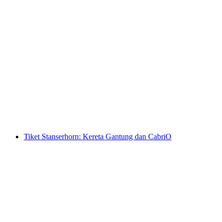
Dari Wengen: Tiket Männlichen
per orang
mulai dari Rp 713000
Tiket Stanserhorn: Kereta Gantung dan CabriO