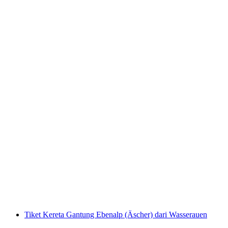
Tiket Männlichen dari Terminal Grindelwald
per orang
mulai dari Rp 782000
Tiket Kereta Gantung Ebenalp (Äscher) dari Wasserauen