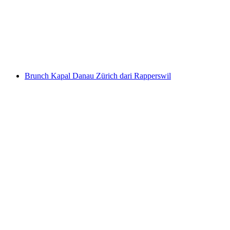
per orang
mulai dari Rp 920000
Brunch Kapal Danau Zürich dari Rapperswil