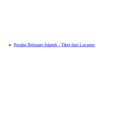
per orang
mulai dari Rp 2253000
Perahu Brissago Islands - Tiket dari Locarno