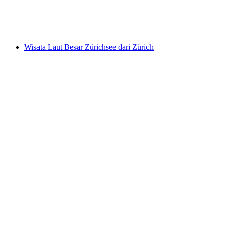
per orang
mulai dari Rp 506000
Wisata Laut Besar Zürichsee dari Zürich