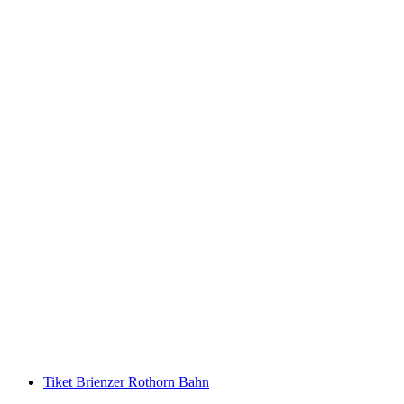
Tiket Kereta Kabel Oeschinensee dari
Kandersteg (Reservasi tidak termasuk)
per orang
mulai dari Rp 603000
Tiket Brienzer Rothorn Bahn