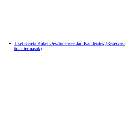
per orang
mulai dari Rp 3150000
Tiket Kereta Kabel Oeschinensee dari Kandersteg (Reservasi
tidak termasuk)