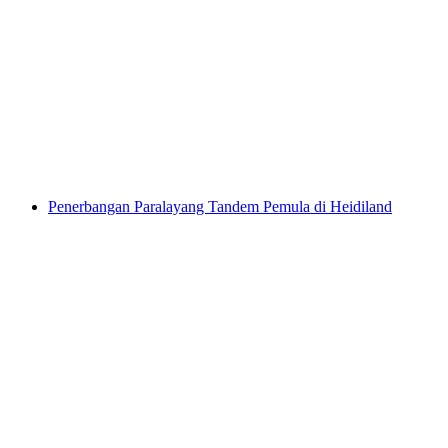
Tour kota kecil di Vaduz dengan kereta kota
per orang
mulai dari Rp 275000
Penerbangan Paralayang Tandem Pemula di Heidiland