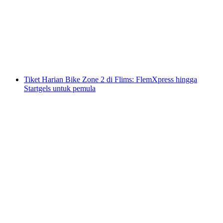
Setengah Hari Paragliding di Davos
per orang
mulai dari Rp 7788000
Tiket Harian Bike Zone 2 di Flims: FlemXpress hingga
Startgels untuk pemula