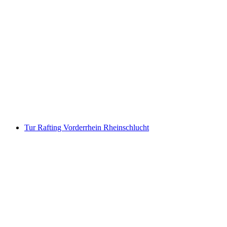
"The Keepers" Permainan Pelarian Outdoor
Arosa
per orang
mulai dari Rp 321000
Tur Rafting Vorderrhein Rheinschlucht