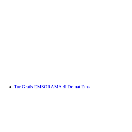
Tur Menggendong Llama dan Alpaka di
Liechtenstein
per orang
mulai dari Rp 1031000
Tur Gratis EMSORAMA di Domat Ems