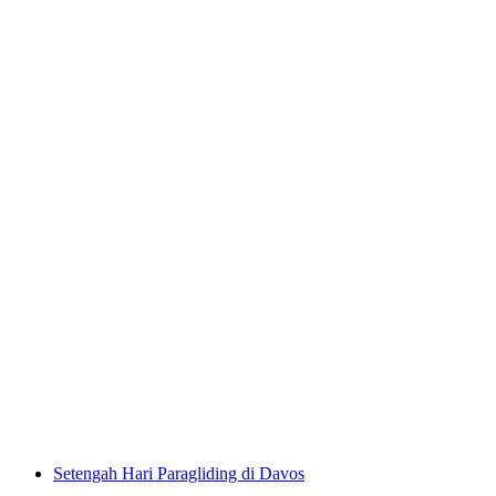
Tur Kota “Chur Crimes erleba” privat
per orang
mulai dari Rp 4581000
Setengah Hari Paragliding di Davos