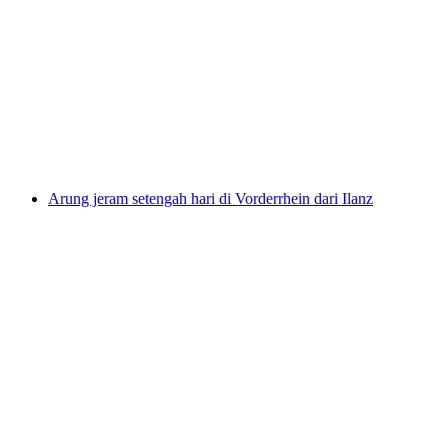
Tiket Freestyle Academy Laax
per orang
mulai dari Rp 825000
Arung jeram setengah hari di Vorderrhein dari Ilanz