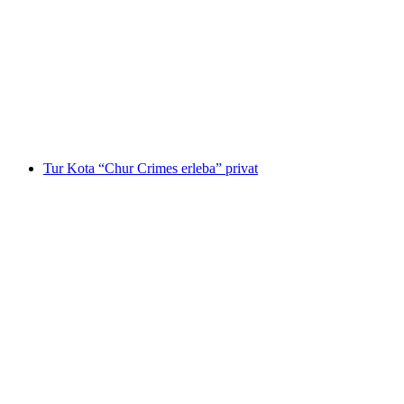
Paralayang Tandem Davos
per orang
mulai dari Rp 4352000
Tur Kota “Chur Crimes erleba” privat