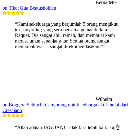
Bernadette
on Tiket Gua Beatushöhlen
“Kami sekeluarga yang berjumlah 5 orang mengikuti
tur canyoning yang seru bersama pemandu kami,
Raquel. Dia sangat ahli, ramah, dan membuat kami
merasa aman sepanjang tur. Semua orang sangat
menikmatinya — sangat direkomendasikan!”
Wilhelm
on Boggera Schlucht Canyoning untuk keluarga aktif mulai dari
Cresciano
“Allan adalah JAGOAN! Tidak bisa lebih baik lagi👌”