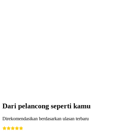
Taminaschlucht dan Old Bath Pfäfers tur
umum
per orang
mulai dari Rp 573000
Dari pelancong seperti kamu
Direkomendasikan berdasarkan ulasan terbaru