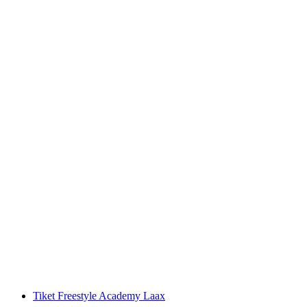
Tur Rafting Vorderrhein Rheinschlucht
per orang
mulai dari Rp 2863000
Tiket Freestyle Academy Laax