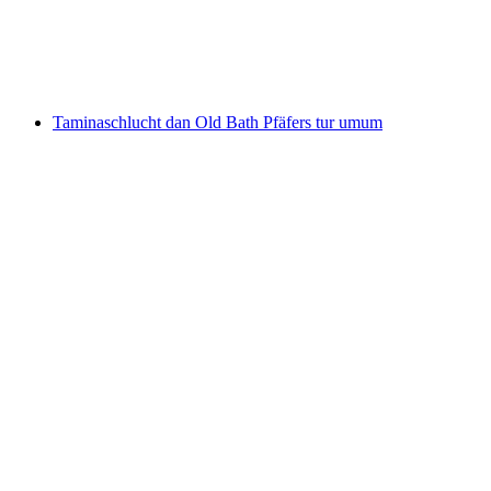
per orang
mulai dari Rp 5154000
Taminaschlucht dan Old Bath Pfäfers tur umum