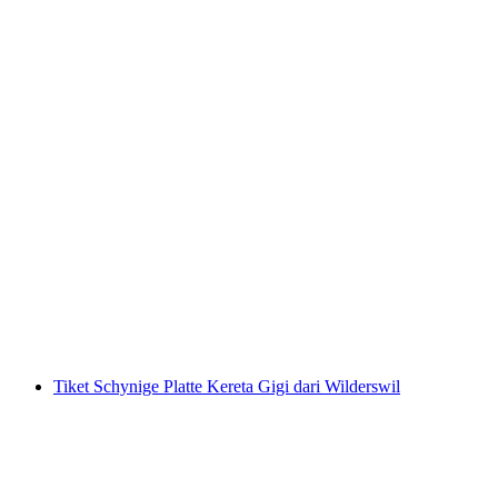
Tiket Gornergrat Bahn dari Zermatt
per orang
mulai dari Rp 1517000
Tiket Schynige Platte Kereta Gigi dari Wilderswil