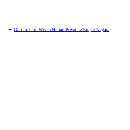
per orang
mulai dari Rp 920000
Dari Luzern: Wisata Harian Privat ke Empat Negara