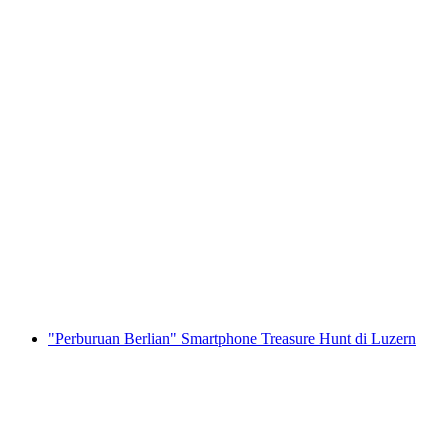
Dari Luzern: Wisata Harian Privat ke Empat
Negara
per orang
mulai dari Rp 29873000
"Perburuan Berlian" Smartphone Treasure Hunt di Luzern