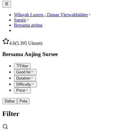
Wilayah Luzern - Danau Vierwaldstätter
Sursee
Bersama anjing
4.6
(5.395 Ulasan)
Bersama Anjing Sursee
Filter
Good for
Duration
Difficulty
Price
Daftar
Peta
Filter