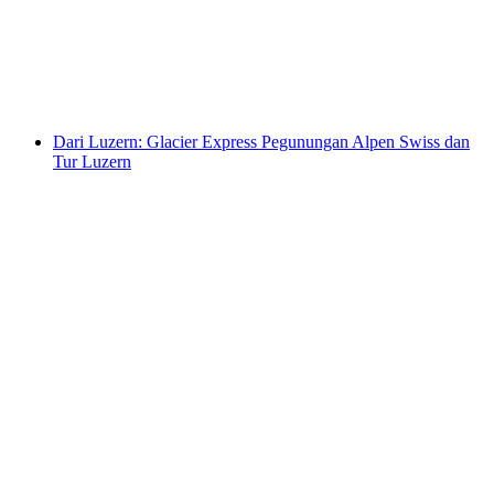
per orang
mulai dari Rp 874000
Dari Luzern: Glacier Express Pegunungan Alpen Swiss dan
Tur Luzern