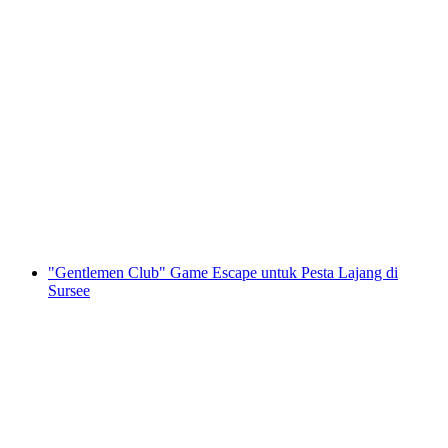
"Cari-Kode: Mala Pembalas Dendam"
Permainan Pelarian Outdoor Sursee
per orang
mulai dari Rp 920000
"Gentlemen Club" Game Escape untuk Pesta Lajang di
Sursee