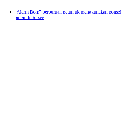
mulai dari Rp 221000
"Alarm Bom" perburuan petunjuk menggunakan ponsel
pintar di Sursee