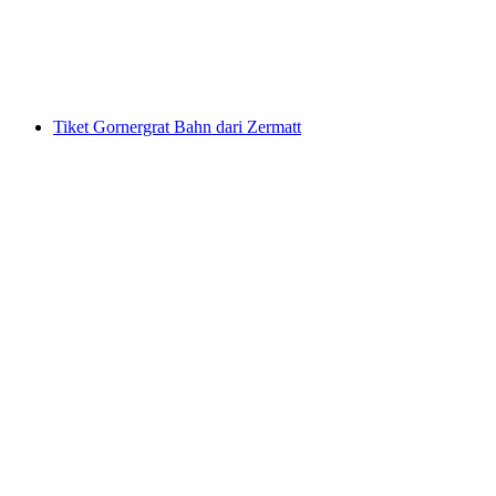
per orang
mulai dari Rp 267000
Tiket Gornergrat Bahn dari Zermatt