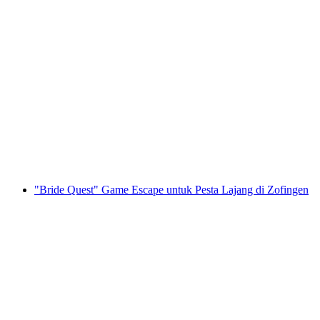
"Konspirasi" Permainan Escape Outdoor di
Zofingen
per orang
mulai dari Rp 874000
"Bride Quest" Game Escape untuk Pesta Lajang di Zofingen