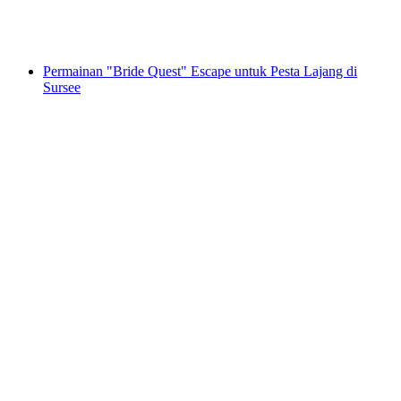
per orang
mulai dari Rp 5745000
Permainan "Bride Quest" Escape untuk Pesta Lajang di
Sursee