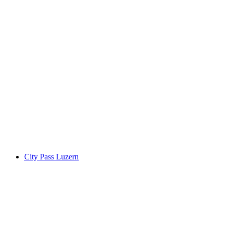
"Konspirasi" Permainan Pelarian Luar
Ruangan di Luzern
per orang
mulai dari Rp 874000
City Pass Luzern