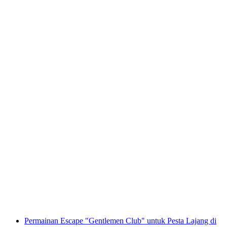
"Find-the-Code: Ksatria Graf Bero" Game
Escape Outdoor di Beromünster
per orang
mulai dari Rp 920000
Permainan Escape "Gentlemen Club" untuk Pesta Lajang di