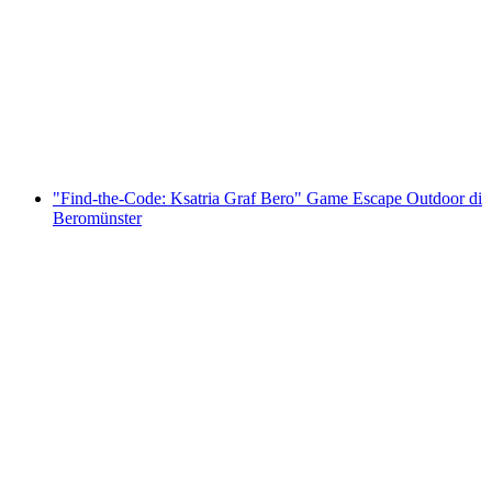
Kecil Frohburg" Permainan Escape Outdoor
Zofingen
per orang
mulai dari Rp 920000
"Find-the-Code: Ksatria Graf Bero" Game Escape Outdoor di
Beromünster