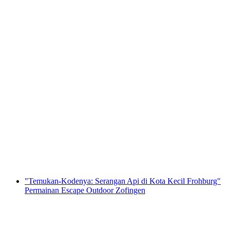
Permainan "Bride Quest" Escape untuk Pesta
Lajang di Sursee
per orang
mulai dari Rp 5745000
"Temukan-Kodenya: Serangan Api di Kota Kecil Frohburg"
Permainan Escape Outdoor Zofingen