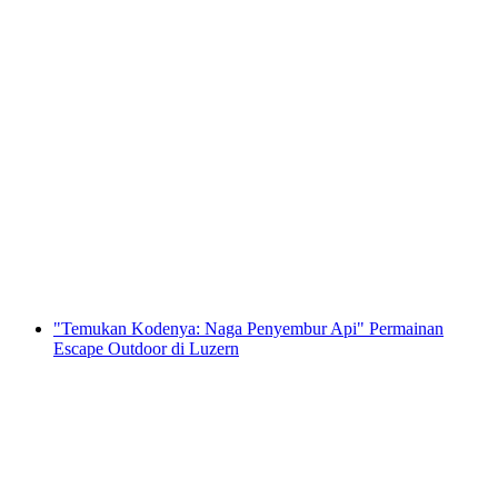
"Alarm Bom" perburuan petunjuk
menggunakan ponsel pintar di Sursee
per orang
mulai dari Rp 874000
"Temukan Kodenya: Naga Penyembur Api" Permainan
Escape Outdoor di Luzern