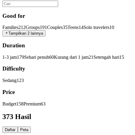
Good for
Families
212
Groups
191
Couples
35
Teens
14
Solo travelers
10
Tampilkan 2 lainnya
Duration
1-3 jam
179
Sehari penuh
60
Kurang dari 1 jam
21
Setengah hari
15
Difficulty
Sedang
123
Price
Budget
158
Premium
63
373 Hasil
Daftar
Peta