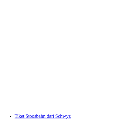
Dari Luzern: Glacier Express Pegunungan
Alpen Swiss dan Tur Luzern
per orang
mulai dari Rp 10341000
Tiket Stoosbahn dari Schwyz