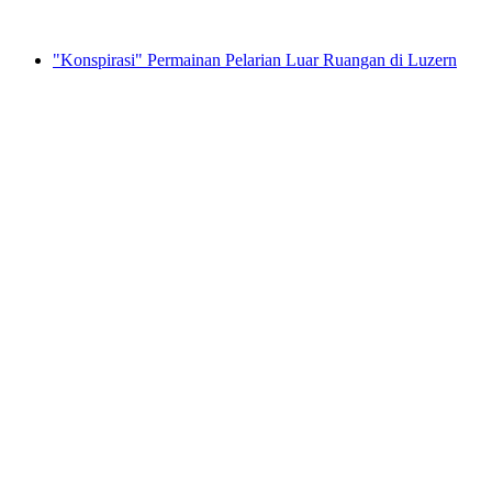
mulai dari Rp 5745000
"Konspirasi" Permainan Pelarian Luar Ruangan di Luzern