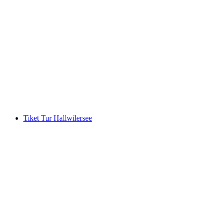
Permainan Escape "Gentlemen Club" untuk
Pesta Lajang di Zofingen
per orang
mulai dari Rp 5745000
Tiket Tur Hallwilersee