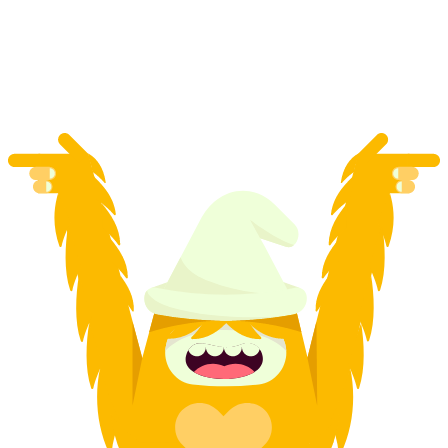
Kursus Wax Ski di Davos
per orang
mulai dari Rp 1150000