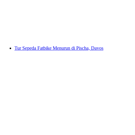
Davos
per orang
mulai dari Rp 414000
Tur Sepeda Fatbike Menurun di Pischa, Davos