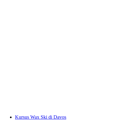
Tur Sepeda Fatbike Menurun di Pischa, Davos
per orang
mulai dari Rp 6897000
Kursus Wax Ski di Davos