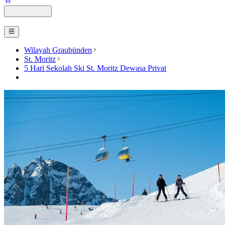
Wilayah Graubünden
St. Moritz
5 Hari Sekolah Ski St. Moritz Dewasa Privat