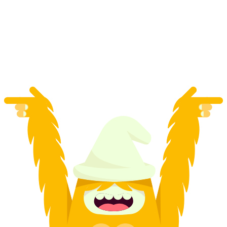
Jelajah Kuliner 5-Danau-Piknik di Pizol
per orang
mulai dari Rp 2736000