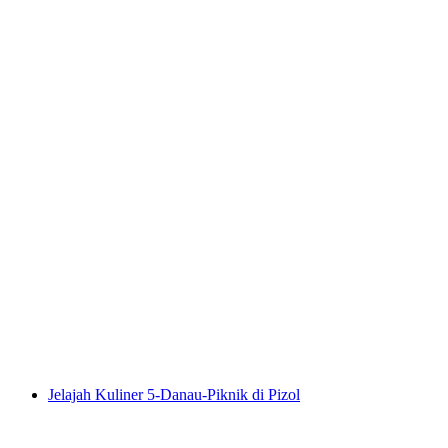
Tiket Mendaki Pizol Jalan Panorama dari
Wangs atau Bad Ragaz
per orang
mulai dari Rp 1242000
Jelajah Kuliner 5-Danau-Piknik di Pizol