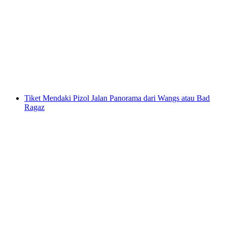
Tiket Jalan Kaki Harian Pizol dari Wangs atau
Bad Ragaz
per orang
mulai dari Rp 1403000
Tiket Mendaki Pizol Jalan Panorama dari Wangs atau Bad
Ragaz