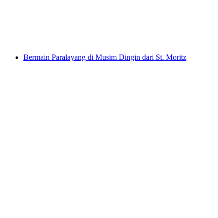
per orang
mulai dari Rp 18095000
Bermain Paralayang di Musim Dingin dari St. Moritz