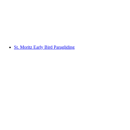
Penerbangan Purnama dengan Paragliding di
Engadin
per orang
mulai dari Rp 6414000
St. Moritz Early Bird Paragliding