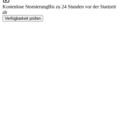
Kostenlose Stornierung
Bis zu 24 Stunden vor der Startzeit
ab
Rp 31837000
Verfügbarkeit prüfen