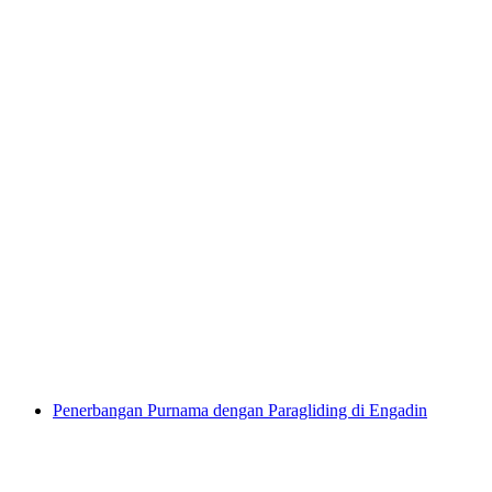
Bermain Paralayang di Musim Dingin dari St.
Moritz
per orang
mulai dari Rp 5726000
Penerbangan Purnama dengan Paragliding di Engadin