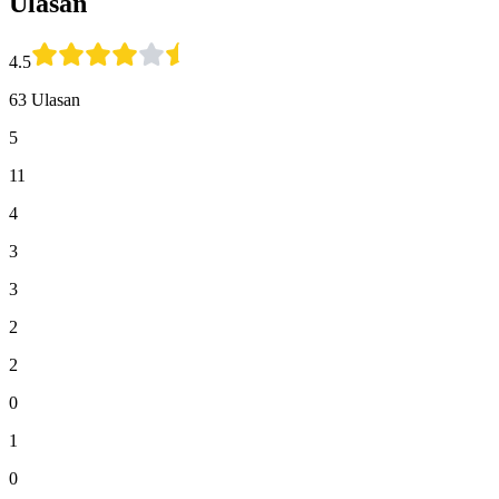
Ulasan
4.5
63 Ulasan
5
11
4
3
3
2
2
0
1
0