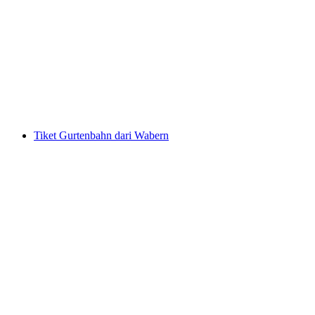
Tiket Niesenbahn dari Mülenen
per orang
mulai dari Rp 920000
Tiket Gurtenbahn dari Wabern