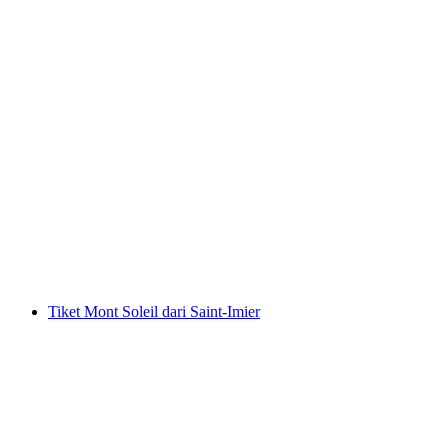
Tiket Kereta Gantung Braunwald dari Linthal
per orang
mulai dari Rp 350000
Tiket Mont Soleil dari Saint-Imier