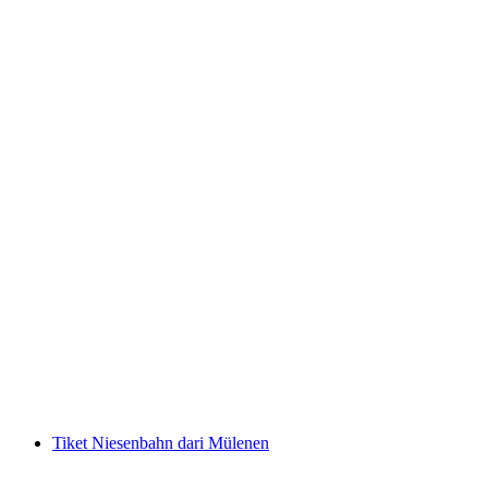
Tiket Mont Soleil dari Saint-Imier
per orang
mulai dari Rp 106000
Tiket Niesenbahn dari Mülenen