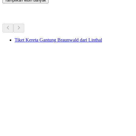
Tampilkan lebih banyak
Aktivitas Lainnya
Tiket Kereta Gantung Braunwald dari Linthal