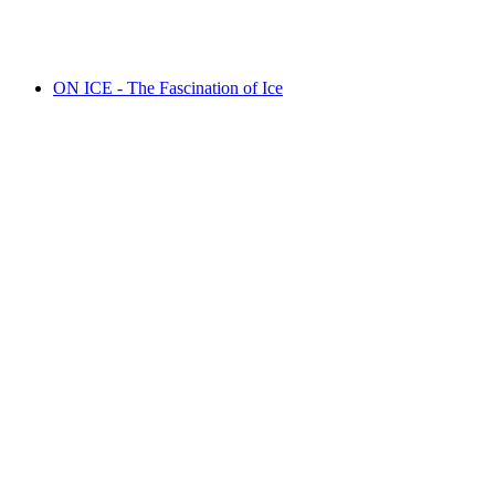
Akses gratis
ON ICE - The Fascination of Ice
ON ICE - The Fascination of Ice