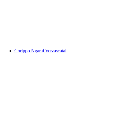
Lago Maggiore
Corippo Ngarai Verzascatal