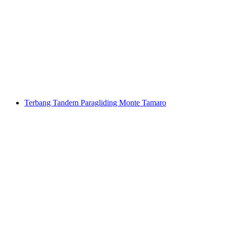
Rafting Seru untuk Kelompok di Sungai Ticino
per orang
mulai dari Rp 1833000
Terbang Tandem Paragliding Monte Tamaro