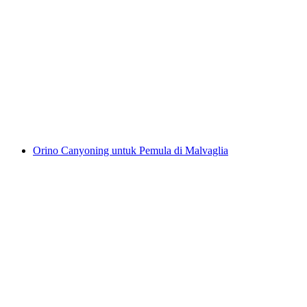
Canyoning Malvaglia untuk Pemula
per orang
mulai dari Rp 3551000
Orino Canyoning untuk Pemula di Malvaglia