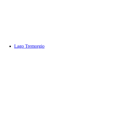
Corippo Ngarai Verzascatal
Lago Tremorgio