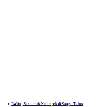
Orino Canyoning untuk Pemula di Malvaglia
per orang
mulai dari Rp 5475000
Rafting Seru untuk Kelompok di Sungai Ticino