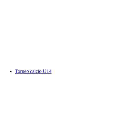
Ticino500 corsa in montagna
Akses gratis
Torneo calcio U14