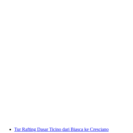
Terbang Tandem Paragliding Monte Tamaro
per orang
mulai dari Rp 5726000
Tur Rafting Dasar Ticino dari Biasca ke Cresciano