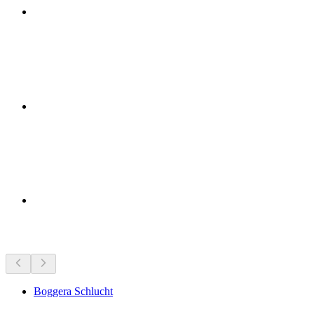
Objek wisata di dekatmu
Boggera Schlucht