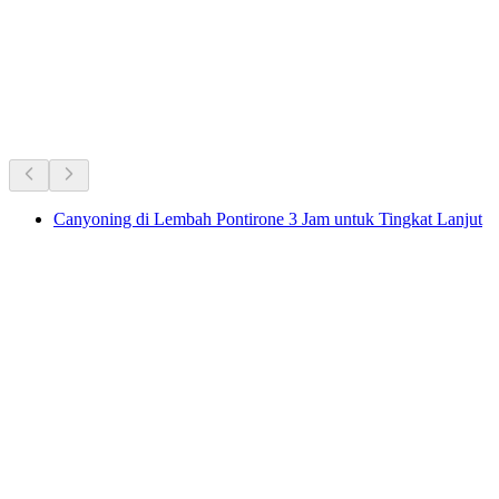
Favorit sepanjang masa di Swiss.
Direkomendasikan berdasarkan popularitas yang bertahan lama
Canyoning di Lembah Pontirone 3 Jam untuk Tingkat Lanjut