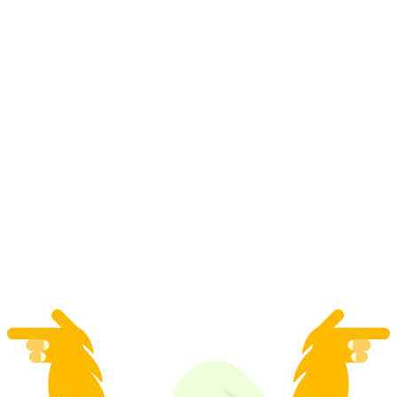
Tiket Planetarium Verkehrshaus Luzern
per orang
mulai dari Rp 414000