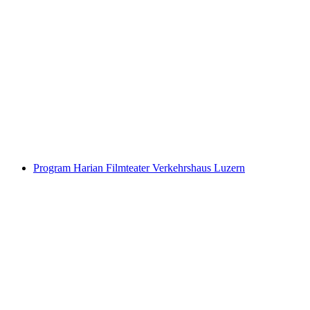
Tiket Gletschergarten Luzern
per orang
mulai dari Rp 552000
Program Harian Filmteater Verkehrshaus Luzern