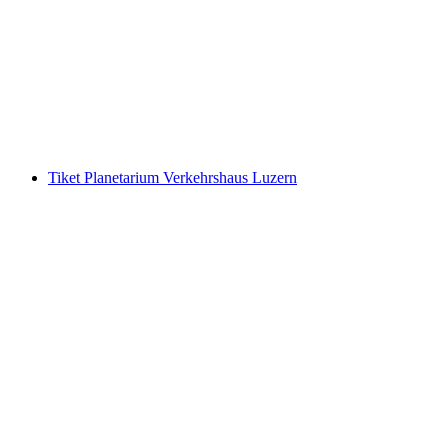
Tiket Museum Transportasi Luzern
per orang
mulai dari Rp 851000
Tiket Planetarium Verkehrshaus Luzern