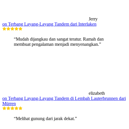
Jerry
on Terbang Layang-Layang Tandem dari Interlaken
“Mudah dijangkau dan sangat teratur. Ramah dan
membuat pengalaman menjadi menyenangkan.”
elizabeth
on Terbang Layang-Layang Tandem di Lembah Lauterbrunnen dari
Mürren
“Melihat gunung dari jarak dekat.”