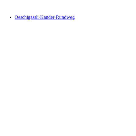
Wageti-Rundweg
Oeschigässli-Kander-Rundweg