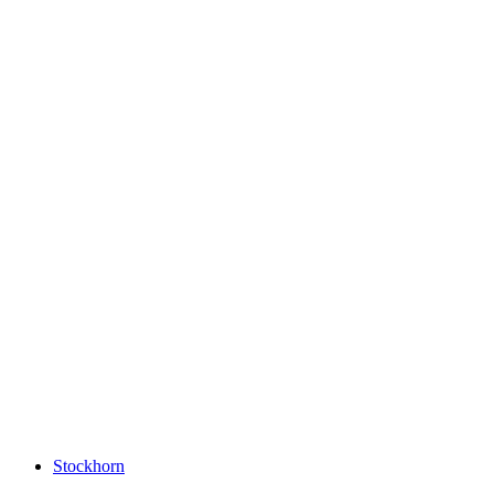
Tschentenalp
Stockhorn