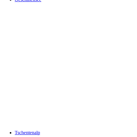
Oeschinensee
Tschentenalp