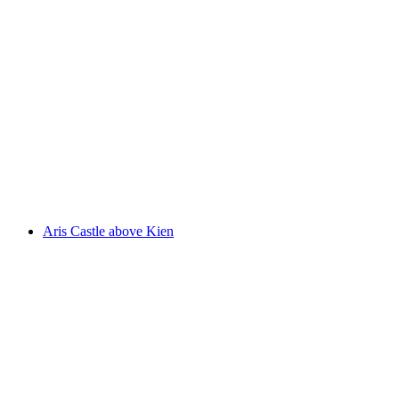
Burgruine Mülenen
Aris Castle above Kien