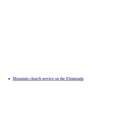
Alpkäsereibesichtigung Elsigenalp
Akses gratis
Mountain church service on the Elsigenalp