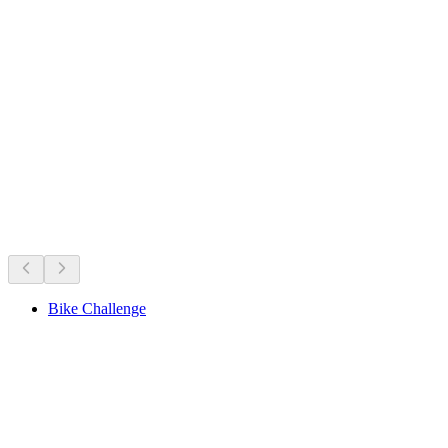
Aris Castle above Kien
Sedang berlangsung
Direkomendasikan berdasarkan yang sedang berlangsung
Bike Challenge