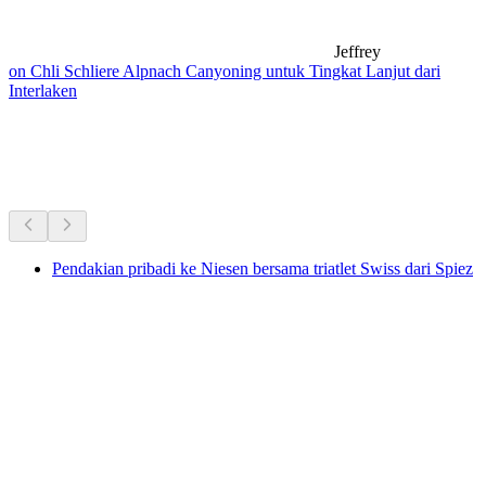
Jeffrey
on Chli Schliere Alpnach Canyoning untuk Tingkat Lanjut dari
Interlaken
Hiking di dekatmu
Semua dalam 20 menit berkendara
Pendakian pribadi ke Niesen bersama triatlet Swiss dari Spiez