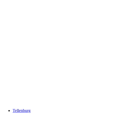
Kastil Spiez
Tellenburg