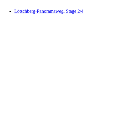
mulai dari Rp 6643000
Lötschberg-Panoramaweg, Stage 2/4
Lötschberg-Panoramaweg, Stage 2/4