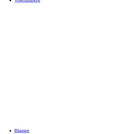
VogellisiBerg
VogellisiBerg
Blausee