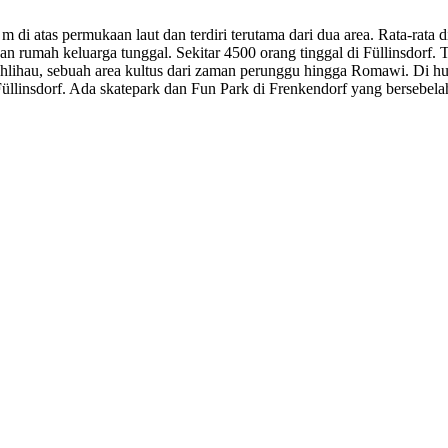
330 m di atas permukaan laut dan terdiri terutama dari dua area. Rata-
 rumah keluarga tunggal. Sekitar 4500 orang tinggal di Füllinsdorf. T
lihau, sebuah area kultus dari zaman perunggu hingga Romawi. Di hutan
 Füllinsdorf. Ada skatepark dan Fun Park di Frenkendorf yang bersebelah