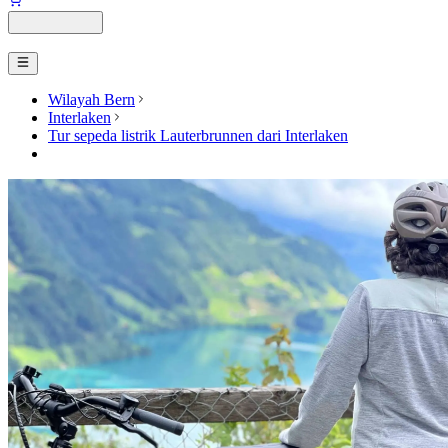
Wilayah Bern
Interlaken
Tur sepeda listrik Lauterbrunnen dari Interlaken