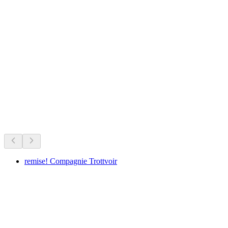
Ruine Urgiz
Sedang berlangsung
Direkomendasikan berdasarkan yang sedang berlangsung
remise! Compagnie Trottvoir