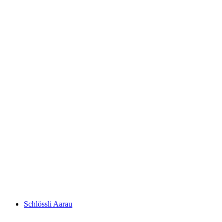
Ruine Königstein
Schlössli Aarau