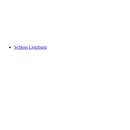
Schenkenberg Castle ruins
Schloss Lenzburg