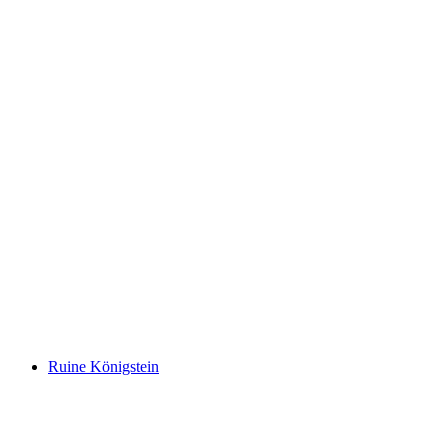
Biberstein Castle
Ruine Königstein