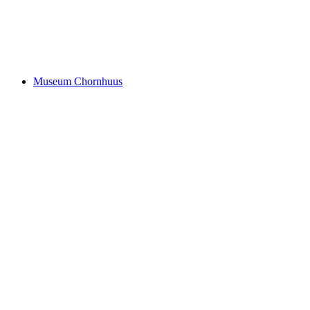
remise! Compagnie Trottvoir
Museum Chornhuus