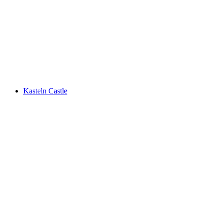
Schloss Wildenstein
Kasteln Castle