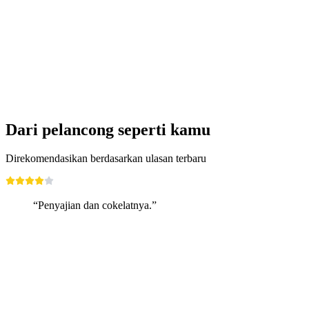
In Clara Müller’s footsteps
Akses gratis
Dari pelancong seperti kamu
Direkomendasikan berdasarkan ulasan terbaru
“Penyajian dan cokelatnya.”