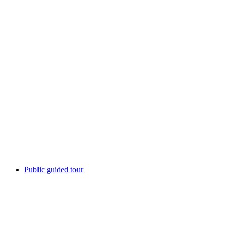
remise! Compagnie Trottvoir
Akses gratis
Public guided tour