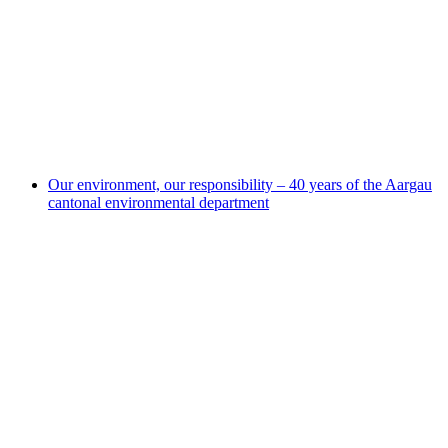
Cool down Aargau - How we adapt to the
climate
Our environment, our responsibility – 40 years of the Aargau
cantonal environmental department