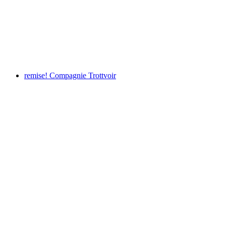
Our environment, our responsibility – 40 years
of the Aargau cantonal environmental
department
remise! Compagnie Trottvoir