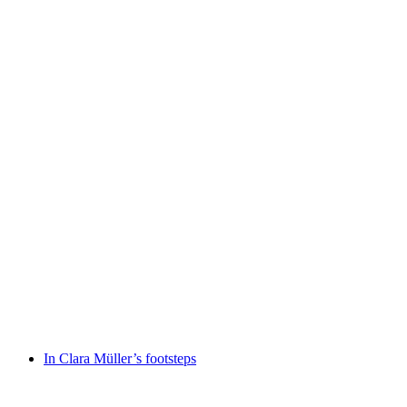
Pioneers, artists, thinkers
Akses gratis
In Clara Müller’s footsteps