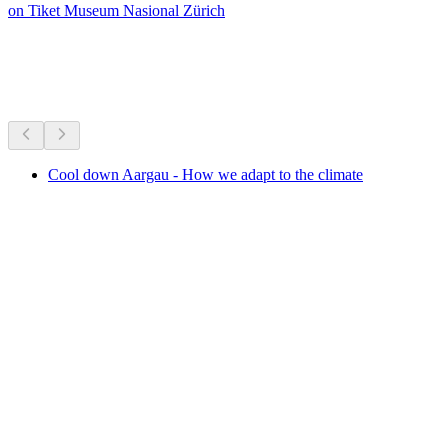
on Tiket Museum Nasional Zürich
Museum & pameran
Semua dalam 10 menit berkendara
Cool down Aargau - How we adapt to the climate