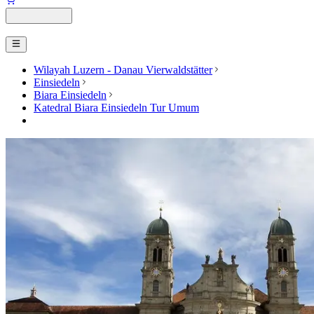
Wilayah Luzern - Danau Vierwaldstätter
Einsiedeln
Biara Einsiedeln
Katedral Biara Einsiedeln Tur Umum