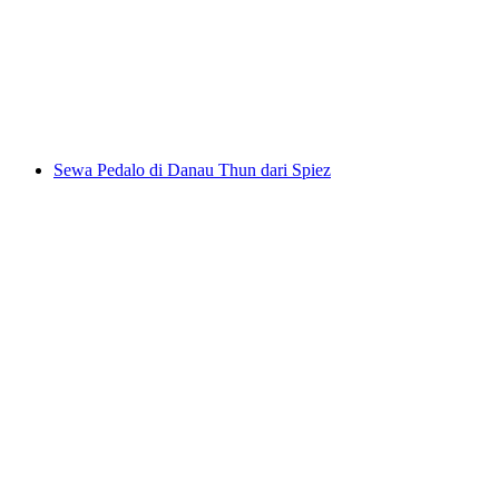
Swiss dari Spiez
per orang
mulai dari Rp 6667000
Sewa Pedalo di Danau Thun dari Spiez