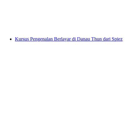
per orang
mulai dari Rp 4598000
Kursus Pengenalan Berlayar di Danau Thun dari Spiez