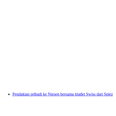
Kursus Pengenalan Berlayar di Danau Thun
dari Spiez
per orang
mulai dari Rp 5978000
Pendakian pribadi ke Niesen bersama triatlet Swiss dari Spiez