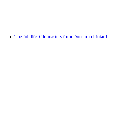
Bärner Bärgloufcup
Akses gratis
The full life. Old masters from Duccio to Liotard