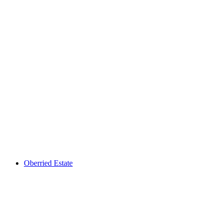
Neues Schloss Belp
Oberried Estate