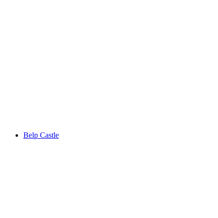
Oberried Estate
Belp Castle