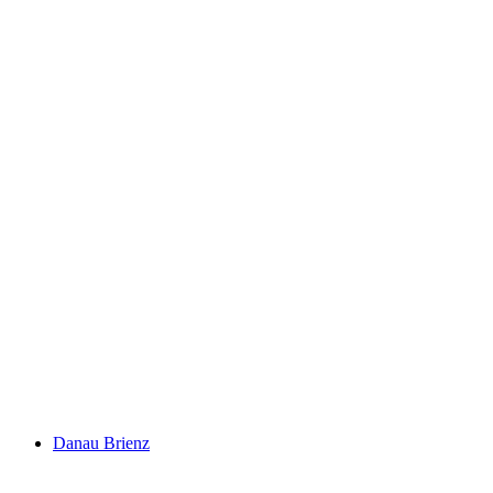
Kastil Oberhofen
Danau Brienz