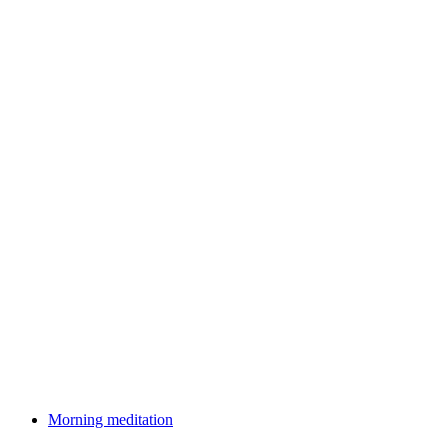
The full life. Old masters from Duccio to
Liotard
Akses gratis
Morning meditation