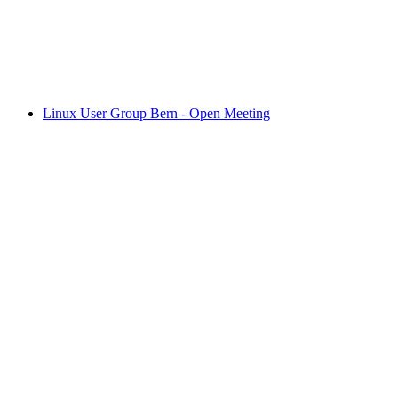
Morning meditation
Akses gratis
Linux User Group Bern - Open Meeting