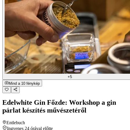
+5
Mind a 10 fénykép
Edelwhite Gin Főzde: Workshop a gin
párlat készítés művészetéről
Entlebuch
Ingyenes 24 órával előtte