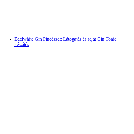
személyenként
már HUF 73100
Edelwhite Gin Pincészet: Látogatás és saját Gin Tonic
készítés