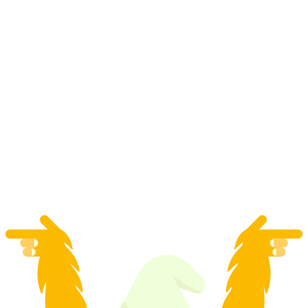
Rum- vagy Whisky-szeminárium Adelboden
környékén
személyenként
már HUF 56000