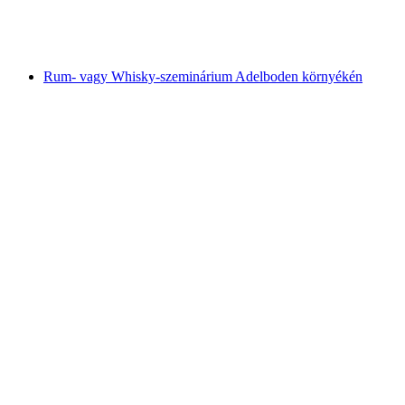
személyenként
már HUF 101400
Rum- vagy Whisky-szeminárium Adelboden környékén