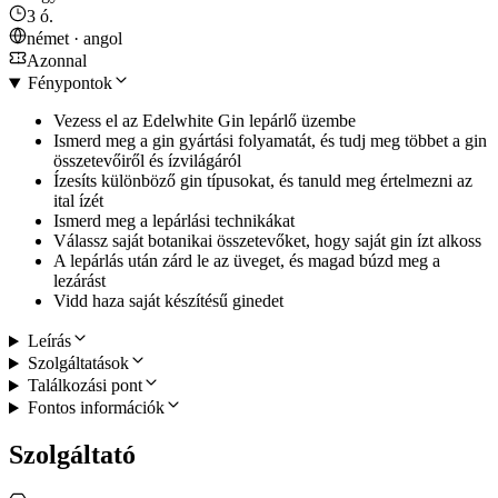
3 ó.
német · angol
Azonnal
Fénypontok
Vezess el az Edelwhite Gin lepárlő üzembe
Ismerd meg a gin gyártási folyamatát, és tudj meg többet a gin
összetevőiről és ízvilágáról
Ízesíts különböző gin típusokat, és tanuld meg értelmezni az
ital ízét
Ismerd meg a lepárlási technikákat
Válassz saját botanikai összetevőket, hogy saját gin ízt alkoss
A lepárlás után zárd le az üveget, és magad búzd meg a
lezárást
Vidd haza saját készítésű ginedet
Leírás
Szolgáltatások
Találkozási pont
Fontos információk
Szolgáltató