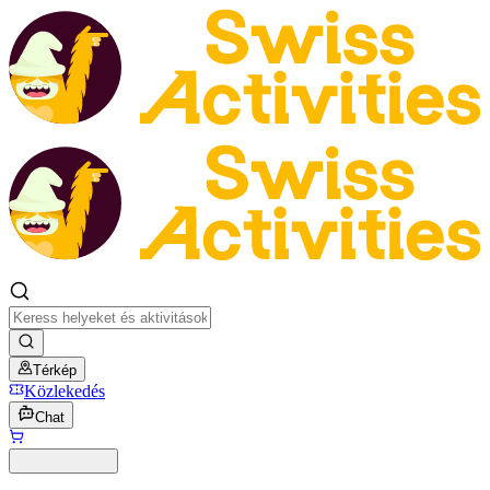
Térkép
Közlekedés
Chat