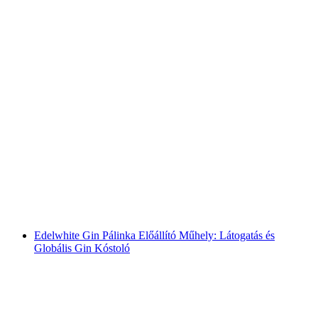
Edelwhite Gin Pincészet: Látogatás és saját Gin
Tonic készítés
személyenként
már HUF 89300
Edelwhite Gin Pálinka Előállító Műhely: Látogatás és
Globális Gin Kóstoló