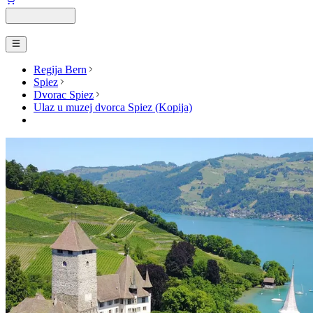
Regija Bern
Spiez
Dvorac Spiez
Ulaz u muzej dvorca Spiez (Kopija)