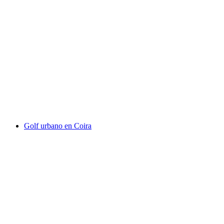
Excursión autoguiada de placer de
Brambrüesch a Pradaschier
por persona
desde €161
Golf urbano en Coira