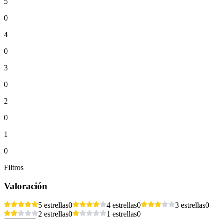
5
0
4
0
3
0
2
0
1
0
Filtros
Valoración
5 estrellas
0
4 estrellas
0
3 estrellas
0
2 estrellas
0
1 estrellas
0