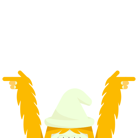
Visita a la misteriosa ciudad de Chur abierta al
público
por persona
desde €21