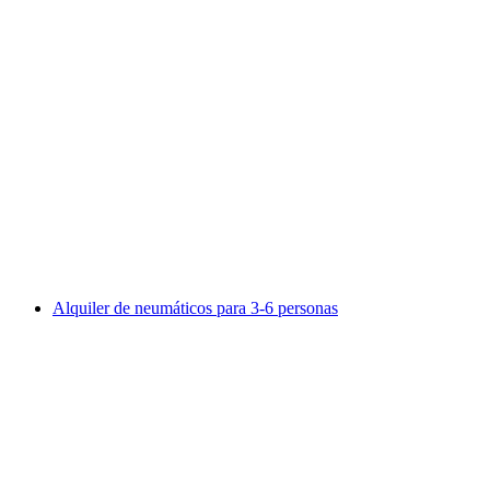
"Hechos inquietantes": recorrido guiado por la 
por persona
desde €28
Alquiler de neumáticos para 3-6 personas