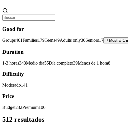
Good for
Groups
461
Families
179
Teens
49
Adults only
30
Seniors
17
Mostrar 1 
Duration
1-3 horas
343
Medio día
55
Día completo
39
Menos de 1 hora
8
Difficulty
Moderado
141
Price
Budget
232
Premium
106
512 resultados