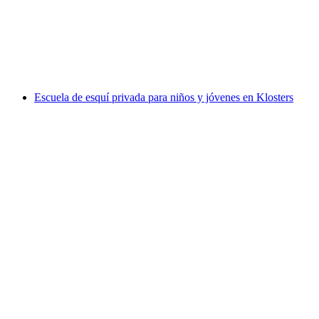
por persona
desde €468
Escuela de esquí privada para niños y jóvenes en Klosters