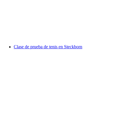
Escuela de esquí privada para niños y jóvenes
en Arosa
por persona
desde €234
Clase de prueba de tenis en Steckborn