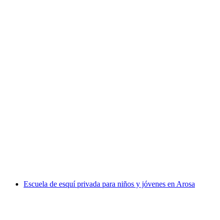
Escuela de esquí privada para niños y jóvenes
en Klosters
por persona
desde €234
Escuela de esquí privada para niños y jóvenes en Arosa