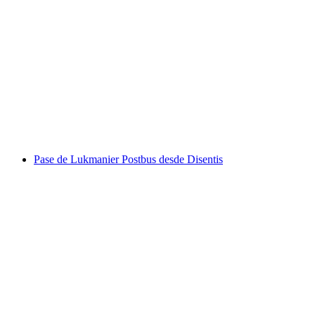
Billete Postbus Val Sinestra desde Scuol ida y
vuelta
por persona
desde €27
Pase de Lukmanier Postbus desde Disentis