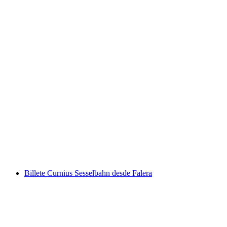
Foxtrail GO Chur búsqueda del tesoro digital
por persona
desde €22
Billete Curnius Sesselbahn desde Falera