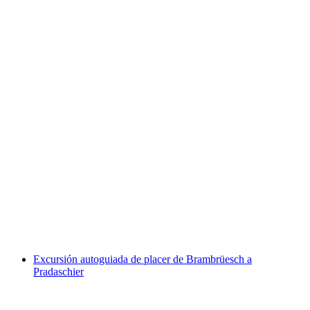
Golf urbano en Coira
por persona
desde €21
Excursión autoguiada de placer de Brambrüesch a
Pradaschier