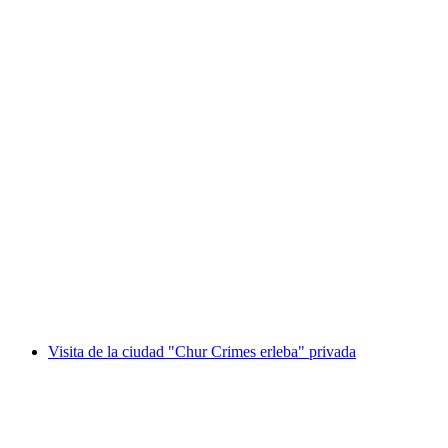
"El Códice Omega" Juego de Escape al Aire
Libre en St. Moritz
por persona
desde €16
Visita de la ciudad "Chur Crimes erleba" privada