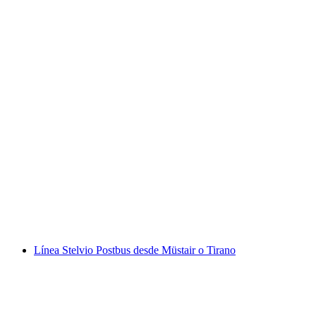
Billete de tren ruta Bernina
por persona
desde €37
Línea Stelvio Postbus desde Müstair o Tirano