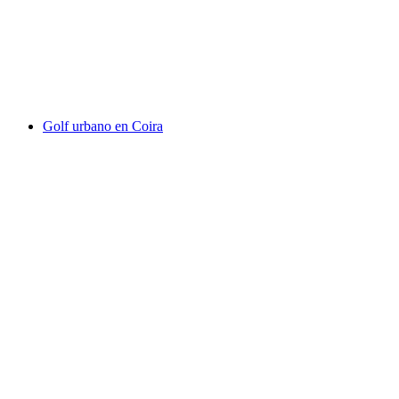
menú de 3 platos en tres restaurantes
por persona
desde €83
Golf urbano en Coira