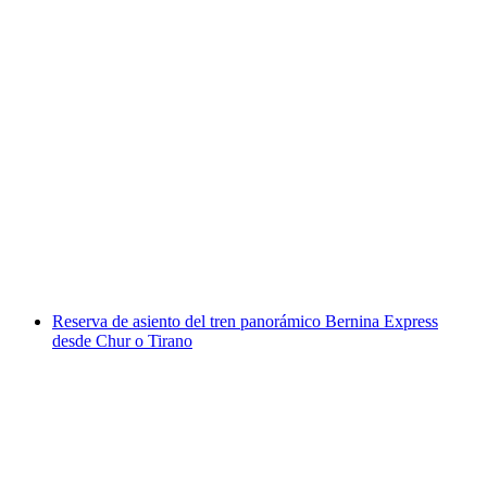
Billete Palm Express Postbus desde St. Moritz o
Lugano
por persona
desde €103
Reserva de asiento del tren panorámico Bernina Express
desde Chur o Tirano