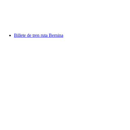
por persona
desde €49
Billete de tren ruta Bernina