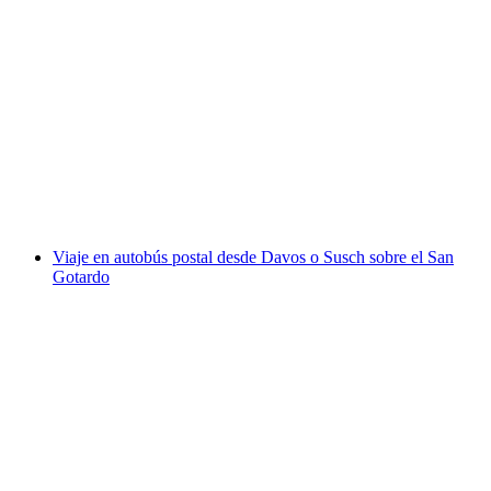
"El códice Omega" Juego de escape al aire libre
Davos
por persona
desde €16
Viaje en autobús postal desde Davos o Susch sobre el San
Gotardo