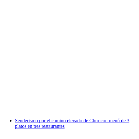
Pase de Lukmanier Postbus desde Disentis
por persona
desde €39
Senderismo por el camino elevado de Chur con menú de 3
platos en tres restaurantes