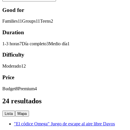
Good for
Families
11
Groups
11
Teens
2
Duration
1-3 horas
7
Día completo
3
Medio día
1
Difficulty
Moderado
12
Price
Budget
8
Premium
4
24 resultados
Lista
Mapa
"El códice Omega" Juego de escape al aire libre Davos