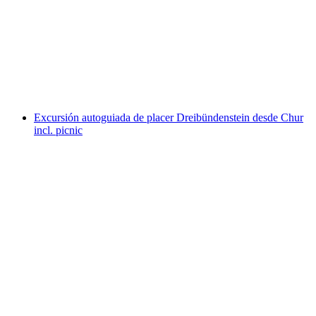
Visita de la ciudad "Chur Crimes erleba"
privada
por persona
desde €223
Excursión autoguiada de placer Dreibündenstein desde Chur
incl. picnic