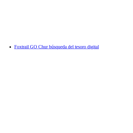
Galo y Coira
por persona
desde €42
Foxtrail GO Chur búsqueda del tesoro digital