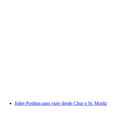
Juego de Escape al Aire Libre "The Keepers"
en Arosa
por persona
desde €16
Julier Postbus pass viaje desde Chur o St. Moritz