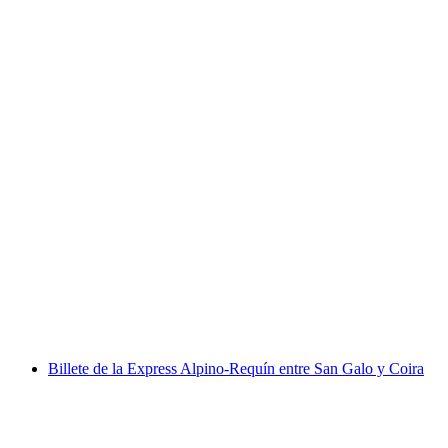
Excursión autoguiada de placer
Dreibündenstein desde Chur incl. picnic
por persona
desde €126
Billete de la Express Alpino-Requín entre San Galo y Coira