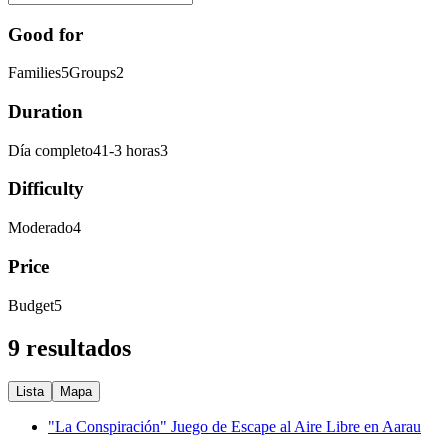
Good for
Families
5
Groups
2
Duration
Día completo
4
1-3 horas
3
Difficulty
Moderado
4
Price
Budget
5
9 resultados
Lista
Mapa
"La Conspiración" Juego de Escape al Aire Libre en Aarau