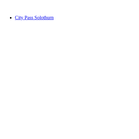
desde €74
City Pass Solothurn