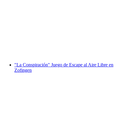
"La Conspiración" Juego de Escape al Aire
Libre en Aarau
por persona
desde €43
"La Conspiración" Juego de Escape al Aire Libre en
Zofingen