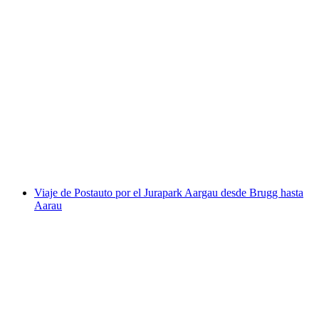
City Pass Solothurn
por persona
desde €12
Viaje de Postauto por el Jurapark Aargau desde Brugg hasta
Aarau