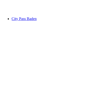
por persona
desde €35
City Pass Baden