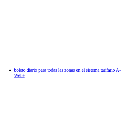
City Pass Aarau
por persona
desde €12
boleto diario para todas las zonas en el sistema tarifario A-
Welle