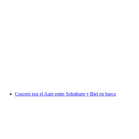
Billete para el paseo en barco por el
Hallwilersee
por persona
desde €34
Crucero por el Aare entre Solothurn y Biel en barco