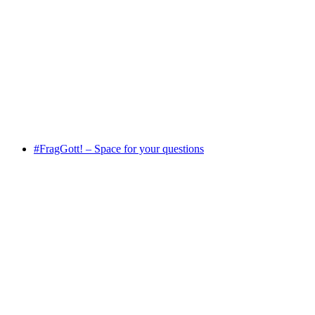
FGZ-Treff
Acceso libre
#FragGott! – Space for your questions