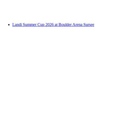
Acceso libre
Landi Summer Cup 2026 at Boulder Arena Sursee
Landi Summer Cup 2026 at Boulder Arena
Sursee