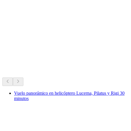
Los favoritos de siempre de Suiza.
Recomendado según su popularidad de siempre
Vuelo panorámico en helicóptero Lucerna, Pilatus y Rigi 30
minutos