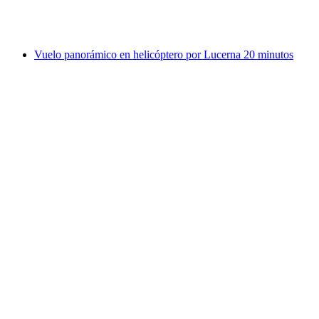
por persona
desde €868
Vuelo panorámico en helicóptero por Lucerna 20 minutos