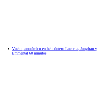
Vuelo panorámico en helicóptero por Lucerna
20 minutos
por persona
desde €601
Vuelo panorámico en helicóptero Lucerna, Jungfrau y
Emmental 60 minutos