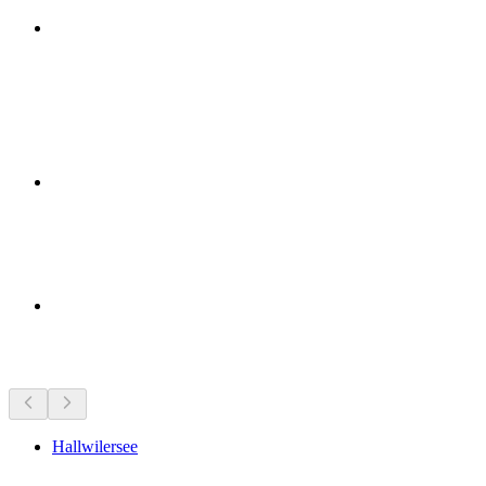
Lugares de interés cercanos
Hallwilersee