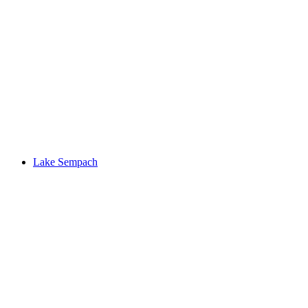
Jardín Glaciar Lucerna
Lake Sempach