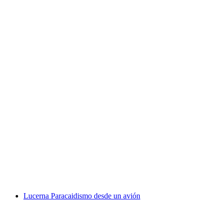
Vuelo panorámico en helicóptero Lucerna,
Jungfrau y Emmental 60 minutos
por persona
desde €1658
Lucerna Paracaidismo desde un avión