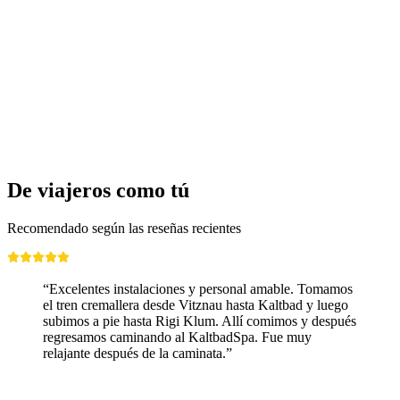
Lucerna Paracaidismo desde un avión
por persona
desde €440
De viajeros como tú
Recomendado según las reseñas recientes
“Excelentes instalaciones y personal amable. Tomamos
el tren cremallera desde Vitznau hasta Kaltbad y luego
subimos a pie hasta Rigi Klum. Allí comimos y después
regresamos caminando al KaltbadSpa. Fue muy
relajante después de la caminata.”