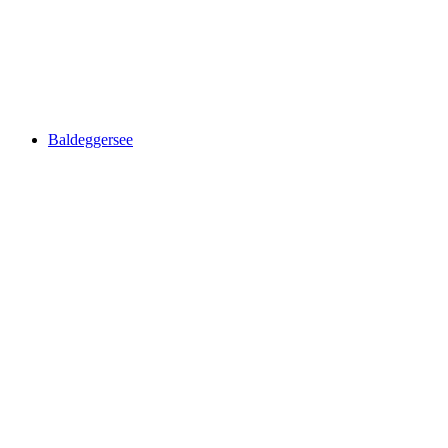
Lake Sempach
Baldeggersee