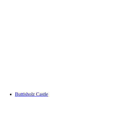
Ruine Lieli
Buttisholz Castle