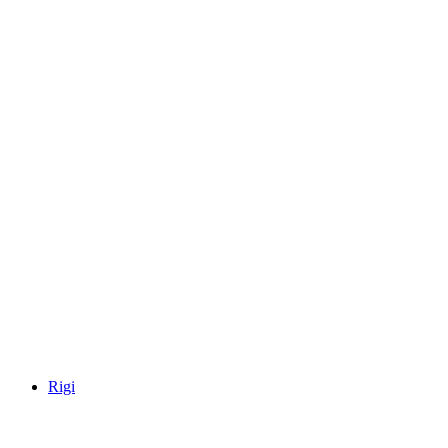
Lago de los Cuatro Cantones
Rigi