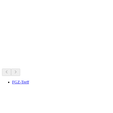
Buttisholz Castle
Qué hacer ahora mismo
Recomendado según lo que hay ahora mismo
FGZ-Treff