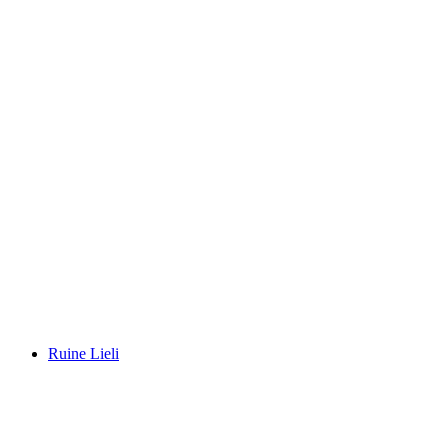
Oberrinach Castle Ruins
Ruine Lieli