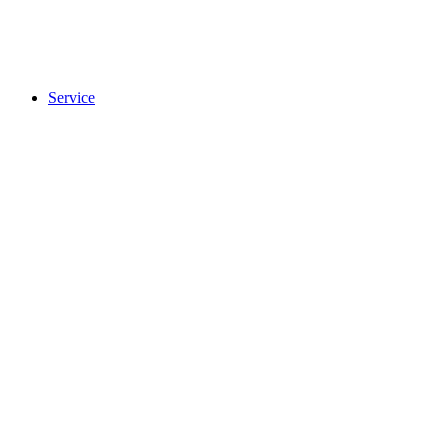
Acceso libre
Service
Service