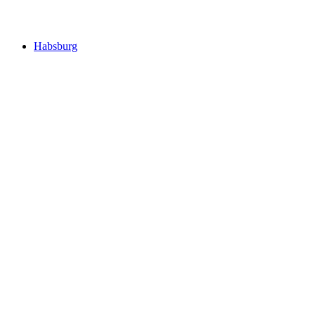
Schlössli
Habsburg
Habsburg