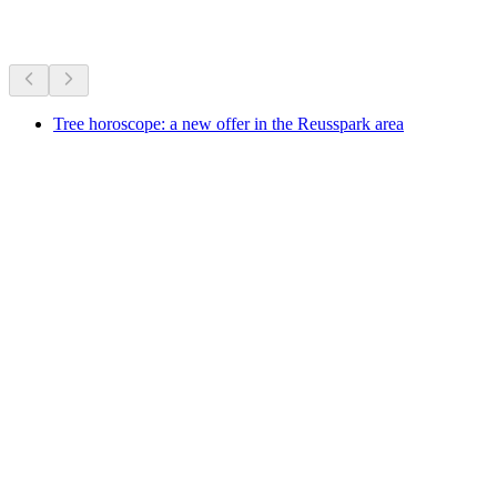
Recomendado según lo que hay ahora mismo
Tree horoscope: a new offer in the Reusspark area