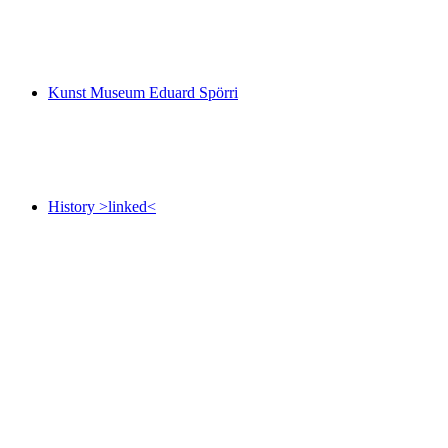
Lueg id Wält
Rocket, moon and stars