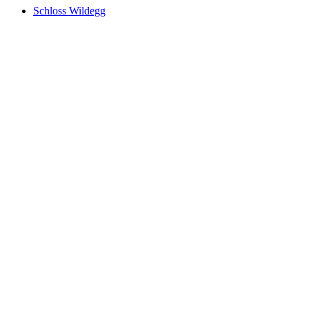
Schloss Wildegg
Schloss Wildegg
Qué hacer ahora mismo