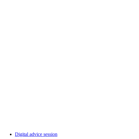
Hike from Birmenstorf to Mellingen
Acceso libre
Digital advice session