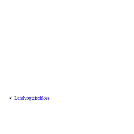
Castle Chapel of St Nicholas
Landvogteischloss