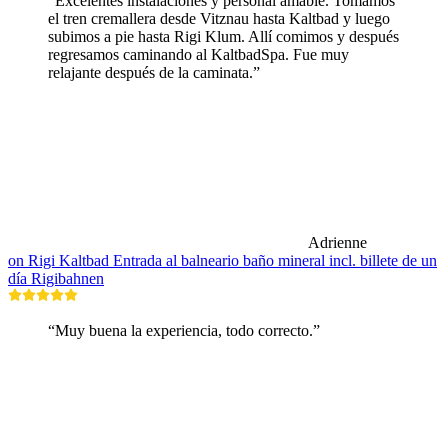
“Excelentes instalaciones y personal amable. Tomamos
el tren cremallera desde Vitznau hasta Kaltbad y luego
subimos a pie hasta Rigi Klum. Allí comimos y después
regresamos caminando al KaltbadSpa. Fue muy
relajante después de la caminata.”
Adrienne
on Rigi Kaltbad Entrada al balneario baño mineral incl. billete de un
día Rigibahnen
“Muy buena la experiencia, todo correcto.”