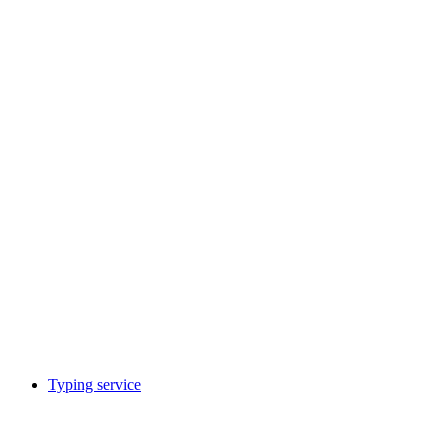
Digital advice session
Acceso libre
Typing service