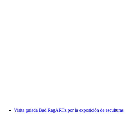
Visita guiada pública a la Garganta de Tamina
y Altes Bad Pfäfers
por persona
desde €28
Visita guiada Bad RagARTz por la exposición de esculturas