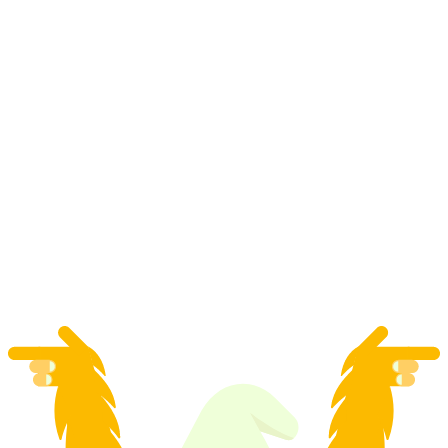
Excursión culinaria "Ruta del placer
Flumserberg"
por persona
desde €67