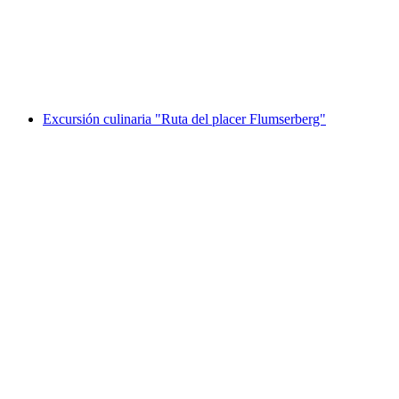
por persona
desde €39
Excursión culinaria "Ruta del placer Flumserberg"