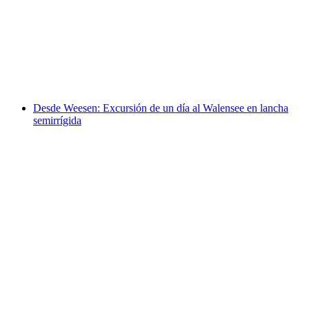
Wakeboard en el lago de Zúrich desde Zúrich
por persona
desde €723
Desde Weesen: Excursión de un día al Walensee en lancha
semirrígida