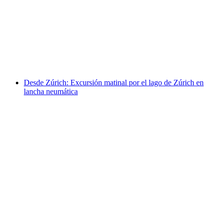
al lago de los Cuatro Cantones en kayak
hinchable
por persona
desde €1223
Desde Zúrich: Excursión matinal por el lago de Zúrich en
lancha neumática