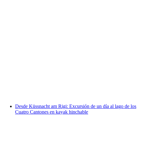
Desde Weesen: Excursión de un día al Walensee
en lancha semirrígida
por persona
desde €1279
Desde Küssnacht am Rigi: Excursión de un día al lago de los
Cuatro Cantones en kayak hinchable