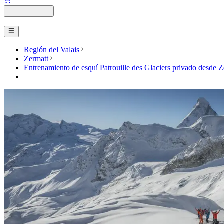
Región del Valais
Zermatt
Entrenamiento de esquí Patrouille des Glaciers privado desde Z