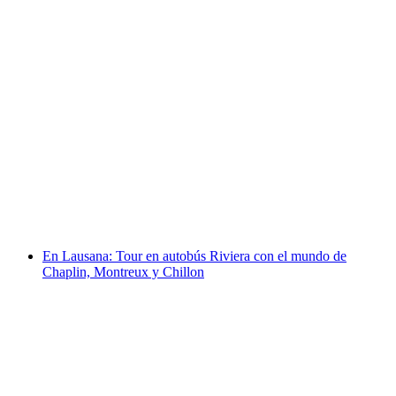
Desde Lausana: excursión de un día a Zermatt
con vistas al Matterhorn
por persona
desde €140
En Lausana: Tour en autobús Riviera con el mundo de
Chaplin, Montreux y Chillon