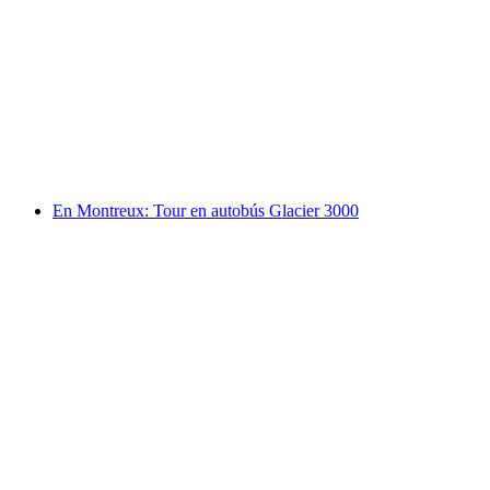
Ruta en autobús desde Zúrich hasta Interlaken
por persona
desde €66
En Montreux: Tour en autobús Glacier 3000