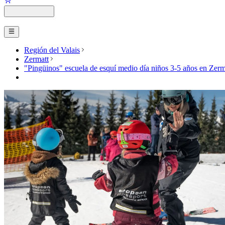
Región del Valais
Zermatt
"Pingüinos" escuela de esquí medio día niños 3-5 años en Zerm