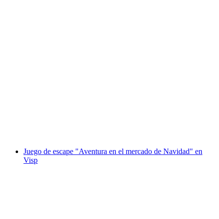
Sala de escape "Tesla Box" en Brig
por persona
desde €112
Juego de escape "Aventura en el mercado de Navidad" en
Visp