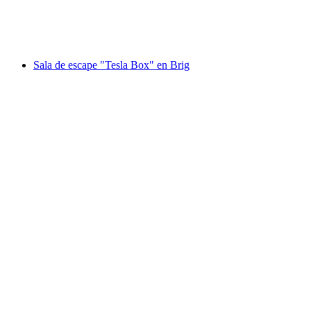
por persona
desde €38
Sala de escape "Tesla Box" en Brig