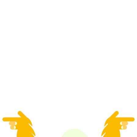
Juego de Escape "Aventura en el Mercado de
Navidad" en Brig
por persona
desde €55