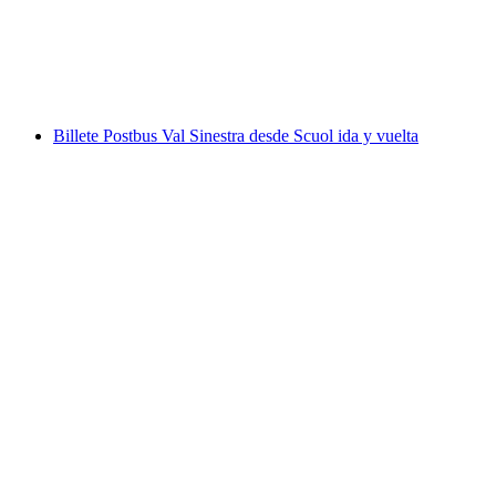
por persona
desde €38
Billete Postbus Val Sinestra desde Scuol ida y vuelta