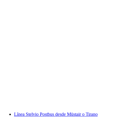
Excursión de un día a Soglio Maloja Excursión
de un día desde St. Moritz
por persona
desde €53
Línea Stelvio Postbus desde Müstair o Tirano