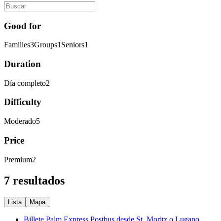
Good for
Families
3
Groups
1
Seniors
1
Duration
Día completo
2
Difficulty
Moderado
5
Price
Premium
2
7 resultados
Lista
Mapa
Billete Palm Express Postbus desde St. Moritz o Lugano