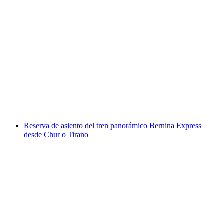
Billete Palm Express Postbus desde St. Moritz o
Lugano
por persona
desde €103
Reserva de asiento del tren panorámico Bernina Express
desde Chur o Tirano