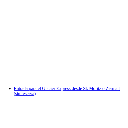
Billete de tren ruta Bernina
por persona
desde €37
Entrada para el Glacier Express desde St. Moritz o Zermatt
(sin reserva)