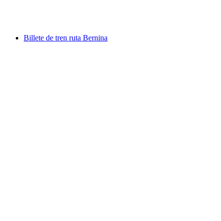
por persona
desde €49
Billete de tren ruta Bernina