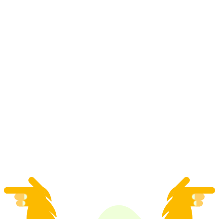
Juegos de granja divertidos en el lugar deseado
por persona
desde €84