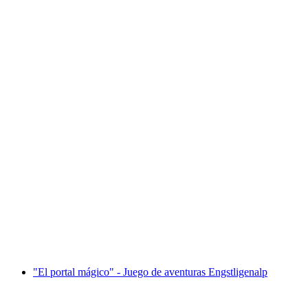
"Operación Queso" - Juego de Aventura
Adelboden
por persona
desde €44
"El portal mágico" - Juego de aventuras Engstligenalp