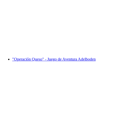
"Black Out" - Juego de Aventura Adelboden
por persona
desde €44
"Operación Queso" - Juego de Aventura Adelboden