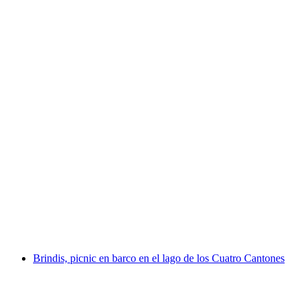
Picnic aperitivo SUP en el Lago de los Cuatro
Cantones
por persona
desde €140
Brindis, picnic en barco en el lago de los Cuatro Cantones