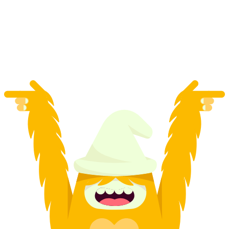
Brindis, picnic en barco en el lago de los Cuatro
Cantones
por persona
desde €268