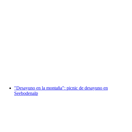
Picnic con cerveza en Seebodenalp
por persona
desde €111
"Desayuno en la montaña": picnic de desayuno en
Seebodenalp