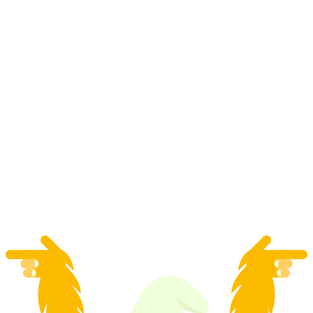
Yincana interactiva de Neuchâtel con el
smartphone
por persona
desde €12