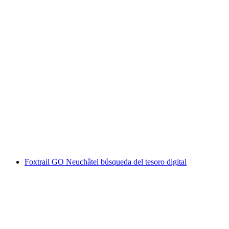
"Vence a la novia" en Neuchâtel: despedida de
soltera llena de acción
por persona
desde €333
Foxtrail GO Neuchâtel búsqueda del tesoro digital